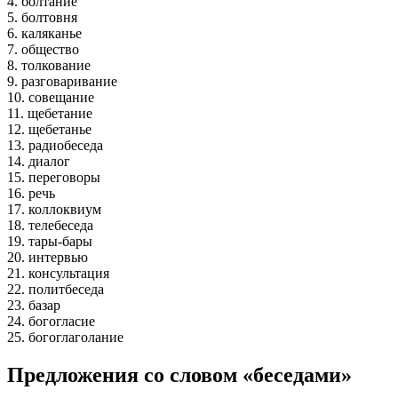
4. болтание
5. болтовня
6. каляканье
7. общество
8. толкование
9. разговаривание
10. совещание
11. щебетание
12. щебетанье
13. радиобеседа
14. диалог
15. переговоры
16. речь
17. коллоквиум
18. телебеседа
19. тары-бары
20. интервью
21. консультация
22. политбеседа
23. базар
24. богогласие
25. богоглаголание
Предложения со словом «беседами»