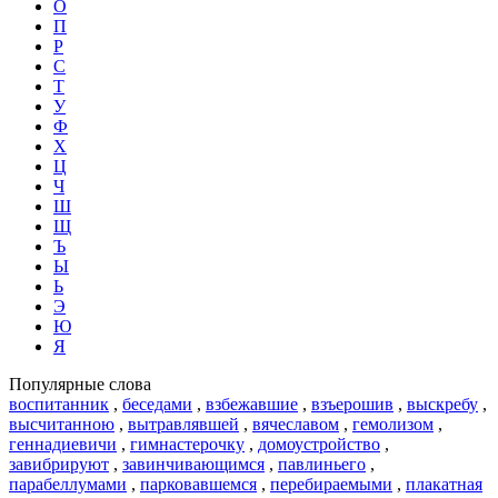
О
П
Р
С
Т
У
Ф
Х
Ц
Ч
Ш
Щ
Ъ
Ы
Ь
Э
Ю
Я
Популярные слова
воспитанник
,
беседами
,
взбежавшие
,
взъерошив
,
выскребу
,
высчитанною
,
вытравлявшей
,
вячеславом
,
гемолизом
,
геннадиевичи
,
гимнастерочку
,
домоустройство
,
завибрируют
,
завинчивающимся
,
павлиньего
,
парабеллумами
,
парковавшемся
,
перебираемыми
,
плакатная