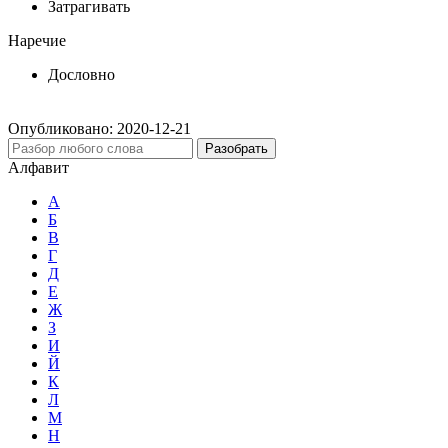
Затрагивать
Наречие
Дословно
Опубликовано:
2020-12-21
Разобрать
Алфавит
А
Б
В
Г
Д
Е
Ж
З
И
Й
К
Л
М
Н