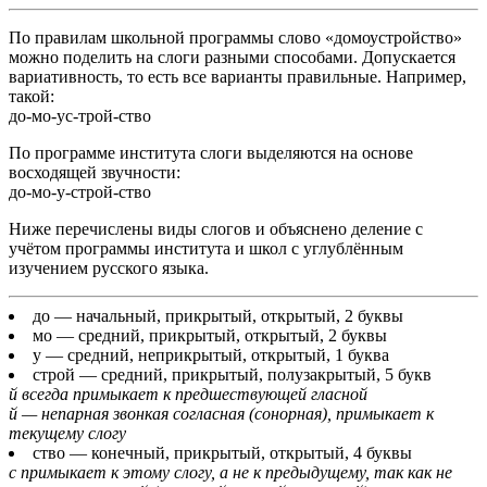
По правилам школьной программы слово «домоустройство»
можно поделить на слоги разными способами. Допускается
вариативность, то есть все варианты правильные. Например,
такой:
до-мо-ус-трой-ство
По программе института слоги выделяются на основе
восходящей звучности:
до-мо-у-строй-ство
Ниже перечислены виды слогов и объяснено деление с
учётом программы института и школ с углублённым
изучением русского языка.
до
— начальный, прикрытый, открытый, 2 буквы
мо
— средний, прикрытый, открытый, 2 буквы
у
— средний, неприкрытый, открытый, 1 буква
строй
— средний, прикрытый, полузакрытый, 5 букв
й всегда примыкает к предшествующей гласной
й — непарная звонкая согласная (сонорная), примыкает к
текущему слогу
ство
— конечный, прикрытый, открытый, 4 буквы
с примыкает к этому слогу, а не к предыдущему, так как не