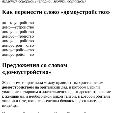
является сонорной (непарной звонкой согласной)
Как перенести слово «домоустройство»
до
—
моустройство
домо
—
устройство
домоу
—
стройство
домоус
—
тройство
домоуст
—
ройство
домоустрой
—
ство
домоустройс
—
тво
домоустройст
—
во
Предложения со словом
«домоустройство»
Жизнь семьи протекала между правильным христианским
домоустройством
на британский лад, в котором царили
уважение к старшим и джентльменское, рыцарское отношение
к женщинам, и необозримой дикой тайгой, в которой обитали
хищники и те, кого переселенцы боялись ещё сильнее, —
индейцы.