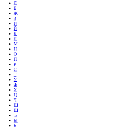
Д
Е
Ж
З
И
Й
К
Л
М
Н
О
П
Р
С
Т
У
Ф
Х
Ц
Ч
Ш
Щ
Ъ
Ы
Ь