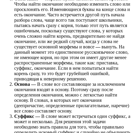
Чтобы найти окончание необходимо изменить слово или
просклонять его. Изменяющиеся буквы на конце слова и
есть окончание. Часто встречается другой путь начала
разбора слова, чаще всего так поступают школьники,
пытаясь начать сразу с корня, только этот путь является
ошибочным, поскольку существуют слова, у которых
очень сложно найти корень, предварительно не найдя
окончание, или же редкий случай, когда у слова не
существует основной морфемы и вовсе
—
вынуть. На
данный момент это единственное русскоязычное слово,
не имеющее корня, но при этом он имеет другие менее
распространенные морфемы, такие как: приставка,
суффикс, окончание. Если в нем попытаться найти
корень сразу, то это будет грубейшей ошибкой,
приводящая к неверному решению.
Основа
—
В слове все составляющие за исключением
окончания входят в основу. Поэтому сразу после
определения окончания, можно с легкостью найти
основу. В словах, в которых нет окончания
(деепричастие, определенные прилагательные, наречие)
все слово составляет основу.
Суффикс
—
В слове может встречаться один суффикс, а
может и несколько. Для решения этой задачи
необходимо знать правила для того, чтобы правильно
определить искомый суффикс и случайно не объединить