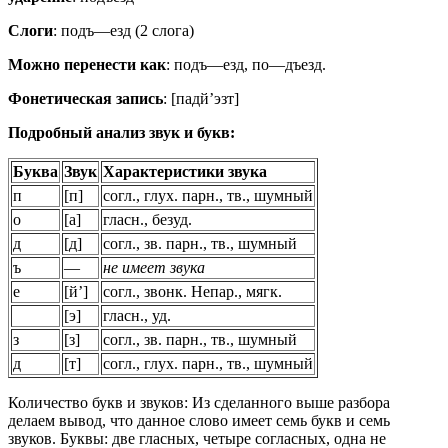
Слоги
: подъ—езд (2 слога)
Можно перенести как
: подъ—езд, по—дъезд.
Фонетическая запись
: [падй’эзт]
Подробный анализ звук и букв:
Буква
Звук
Характеристики звука
п
[п]
согл., глух. парн., тв., шумный
о
[а]
гласн., безуд.
д
[д]
согл., зв. парн., тв., шумный
ъ
—
не имеет звука
е
[й’]
согл., звонк. Непар., мягк.
[э]
гласн., уд.
з
[з]
согл., зв. парн., тв., шумный
д
[т]
согл., глух. парн., тв., шумный
Количество букв и звуков: Из сделанного выше разбора
делаем вывод, что данное слово имеет семь букв и семь
звуков. Буквы: две гласных, четыре согласных, одна не