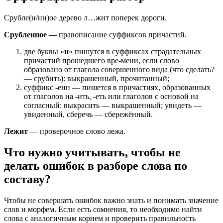
Срубле(н/нн)ое дерево л…жит поперек дороги.
Срубленное
—
правописание суффиксов причастий.
две буквы «
н
» пишутся в суффиксах страдательных
причастий прошедшего вре-мени, если слово
образовано от глагола совершенного вида (что сделать?
— срубить): выкрашенный, прочитанный;
суффикс -енн — пишется в причастиях, образованных
от глаголов на -ить, -еть или глаголов с основой на
согласный: выкрасить — выкрашенный; увидеть —
увиденный, сберечь — сбережённый.
Лежит
— проверочное слово лежа.
Что нужно учитывать, чтобы не
делать ошибок в разборе слова по
составу?
Чтобы не совершать ошибок важно знать и понимать значение
слов и морфем. Если есть сомнения, то необходимо найти
слова с аналогичным корнем и проверить правильность