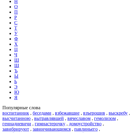
Н
О
П
Р
С
Т
У
Ф
Х
Ц
Ч
Ш
Щ
Ъ
Ы
Ь
Э
Ю
Я
Популярные слова
воспитанник
,
беседами
,
взбежавшие
,
взъерошив
,
выскребу
,
высчитанною
,
вытравлявшей
,
вячеславом
,
гемолизом
,
геннадиевичи
,
гимнастерочку
,
домоустройство
,
завибрируют
,
завинчивающимся
,
павлиньего
,