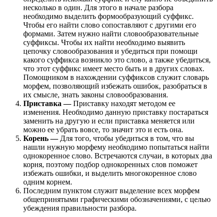
несколько в один. Для этого в начале разбора
необходимо выделить формообразующий суффикс.
Чтобы его найти слово сопоставляют с другими его
формами. Затем нужно найти словообразовательные
суффиксы. Чтобы их найти необходимо выявить
цепочку словообразования и убедиться при помощи
какого суффикса возникло это слово, а также убедиться,
что этот суффикс имеет место быть и в других словах.
Помощником в нахождении суффиксов служит словарь
морфем, позволяющий избежать ошибок, разобраться в
их смысле, знать законы словообразования.
Приставка
—
Приставку находят методом ее
изменения. Необходимо данную приставку постараться
заменить на другую и если приставка меняется или
можно ее убрать вовсе, то значит это и есть она.
Корень
—
Для того, чтобы убедиться в том, что вы
нашли нужную морфему необходимо попытаться найти
однокоренное слово. Встречаются случаи, в которых два
корня, поэтому подбор однокоренных слов поможет
избежать ошибки, и выделить многокоренное слово
одним корнем.
Последним пунктом служит выделение всех морфем
общепринятыми графическими обозначениями, с целью
убеждения правильности разбора.