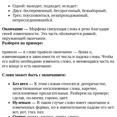
Одной: выходит, подходит, исходит:
Двух: беспеременный, беспрогонный, безнаборный;
Трех: поуспокоиться, незаприходованный,
неприсоединившийся.
Окончание
—
Морфема связующая слова в речи благодаря
своей изменчивости. Эта часть обозначается рамкой,
окружающей окончание.
Разберем на примере:
правило
—
в слове правило окончание — буква о,
изменяющаяся в зависимости от числа и падежа слова. Чтобы
его найти необходимо изменить слово, и меняющаяся часть на
его конце и есть окончание.
Слово может быть с окончанием:
Без него
—
К этим словам относятся: деепричастие,
заимствованные несклоняемые слова, наречие,
несклоняемые прилагательные. Разберем на примере:
сделав, по-моему, гороно, цвет.
Нулевым —
В таком случае слово имеет окончание в
измененных формах, но в именительном падеже его нет:
кот, рот, глаз, паз;
Одним
: кошка, лисица, лампа, свеча;