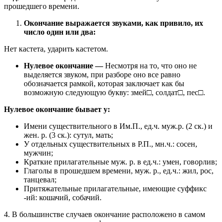
прошедшего времени.
Окончание выражается звуками, как привило, их
число один или два:
Нет кастета, ударить кастетом.
Нулевое окончание
—
Несмотря на то, что оно не
выделяется звуком, при разборе оно все равно
обозначается рамкой, которая заключает как бы
возможную следующую букву: змей□, солдат□, пес□.
Нулевое окончание бывает у:
Имени существительного в Им.П., ед.ч. муж.р. (2 ск.) и
жен. р. (3 ск.): сутул, мать;
У отдельных существительных в Р.П., мн.ч.: сосен,
мужчин;
Краткие прилагательные муж. р. в ед.ч.: умен, говорлив;
Глаголы в прошедшем времени, муж. р., ед.ч.: жил, рос,
танцевал;
Притяжательные прилагательные, имеющие суффикс
-ий: кошачий, собачий.
4. В большинстве случаев окончание расположено в самом