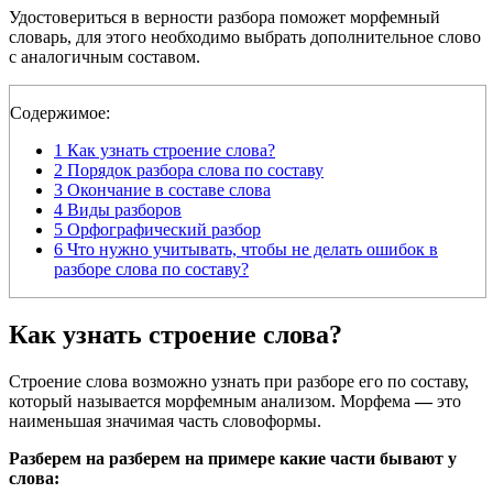
Удостовериться в верности разбора поможет морфемный
словарь, для этого необходимо выбрать дополнительное слово
с аналогичным составом.
Содержимое:
1
Как узнать строение слова?
2
Порядок разбора слова по составу
3
Окончание в составе слова
4
Виды разборов
5
Орфографический разбор
6
Что нужно учитывать, чтобы не делать ошибок в
разборе слова по составу?
Как узнать строение слова?
Строение слова возможно узнать при разборе его по составу,
который называется морфемным анализом. Морфема
—
это
наименьшая значимая часть словоформы.
Разберем на разберем на примере какие части бывают у
слова: