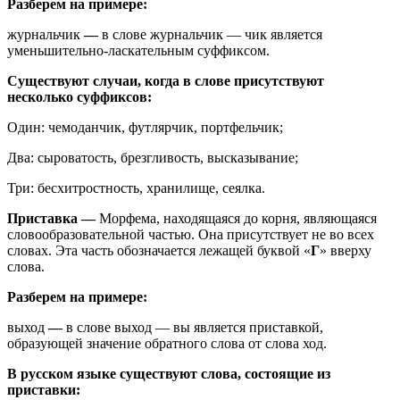
Разберем на примере:
журнальчик
—
в слове журнальчик — чик является
уменьшительно-ласкательным суффиксом.
Существуют случаи, когда в слове присутствуют
несколько суффиксов:
Один: чемоданчик, футлярчик, портфельчик;
Два: сыроватость, брезгливость, высказывание;
Три: бесхитростность, хранилище, сеялка.
Приставка
—
Морфема, находящаяся до корня, являющаяся
словообразовательной частью. Она присутствует не во всех
словах. Эта часть обозначается лежащей буквой «
Г
» вверху
слова.
Разберем на примере:
выход
—
в слове выход — вы является приставкой,
образующей значение обратного слова от слова ход.
В русском языке существуют слова, состоящие из
приставки: