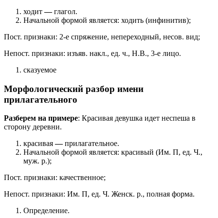
ходит
—
глагол.
Начальной формой является: ходить (инфинитив);
Пост. признаки: 2-е спряжение, непереходный, несов. вид;
Непост. признаки: изъяв. накл., ед. ч., Н.В., 3-е лицо.
сказуемое
Морфологический разбор имени
прилагательного
Разберем на примере
: Красивая девушка идет неспеша в
сторону деревни.
красивая
—
прилагательное.
Начальной формой является: красивый (Им. П, ед. Ч.,
муж. р.);
Пост. признаки: качественное;
Непост. признаки: Им. П, ед. Ч. Женск. р., полная форма.
Определение.