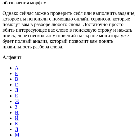
обозначения морфем.
Однако сейчас можно проверить себя или выполнить задание,
которое вы непоняли с помощью онлайн сервисов, которые
помогут вам в разборе любого слова. Достаточно просто
вбить интересующее вас слово в поисковую строку и нажать
поиск, через несколько мгновений на экране монитора уже
будет полный анализ, который позволит вам понять
правильность разбора слова.
Алфавит
А
Б
В
Г
Д
Е
Ж
З
И
Й
К
Л
М