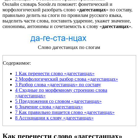
Онлайн словарь Soosle.ru поможет: фонетический и
морфологический разобрать слово «
дагестанцах
» по составу,
правильно делить на слоги по провилам русского языка,
выделить части слова, поставить ударение, укажет значение,
синонимы, антонимы и сочетаемость к слову «
дагестанцах
».
Слово дагестанцах по слогам
Содержимое:
1
Как перенести слово «дагестанцах»
2
Морфологический разбор слова «дагестанцах»
3
Разбор слова «дагестанцах» по составу
4
Сходные по морфемному строению слова
«дагестанцах»
5
Предложения со словом «дагестанцах»
6
Значение слова «дагестанцах»
7
Как правильно пишется слово «дагестанцах»
8
Ассоциации к слову «дагестанцах»
Как перенести слово «дагестанцах»