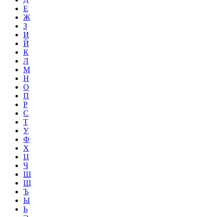
Е
Ж
З
И
Й
К
Л
М
Н
О
П
Р
С
Т
У
Ф
Х
Ц
Ч
Ш
Щ
Ъ
Ы
Ь