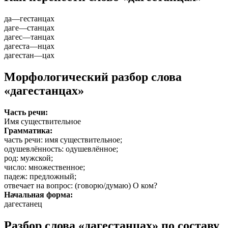
да
—
гестанцах
даге
—
станцах
дагес
—
танцах
дагеста
—
нцах
дагестан
—
цах
Морфологический разбор слова
«дагестанцах»
Часть речи:
Имя существительное
Грамматика:
часть речи
: имя существительное;
одушевлённость
: одушевлённое;
род
: мужской;
число
: множественное;
падеж
: предложный;
отвечает на вопрос
: (говорю/думаю) О ком?
Начальная форма:
дагестанец
Разбор слова «дагестанцах» по составу