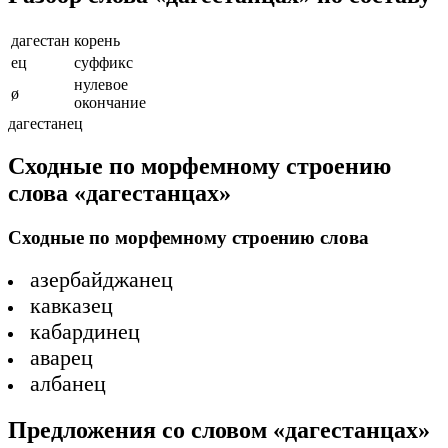
дагестан
корень
ец
суффикс
нулевое
ø
окончание
дагестанец
Сходные по морфемному строению
слова «дагестанцах»
Сходные по морфемному строению слова
азербайджанец
кавказец
кабардинец
аварец
албанец
Предложения со словом «дагестанцах»