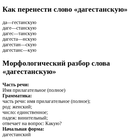
Как перенести слово «дагестанскую»
да
—
гестанскую
даге
—
станскую
дагес
—
танскую
дагеста
—
нскую
дагестан
—
скую
дагестанс
—
кую
Морфологический разбор слова
«дагестанскую»
Часть речи:
Имя прилагательное (полное)
Грамматика:
часть речи
: имя прилагательное (полное);
род
: женский;
число
: единственное;
падеж
: винительный;
отвечает на вопрос
: Какую?
Начальная форма:
дагестанский