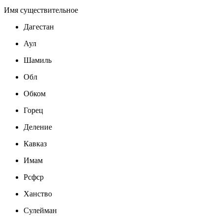
Имя существительное
Дагестан
Аул
Шамиль
Обл
Обком
Горец
Деление
Кавказ
Имам
Рсфср
Ханство
Сулейман