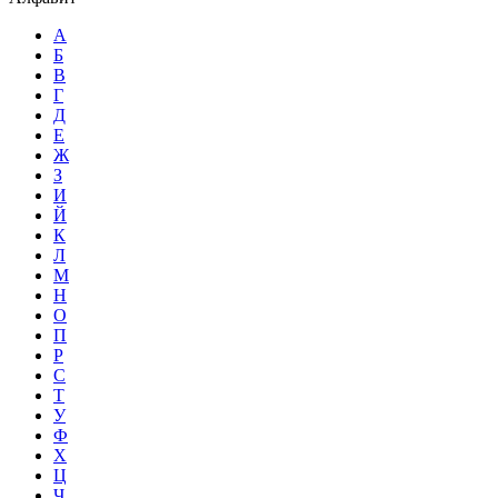
А
Б
В
Г
Д
Е
Ж
З
И
Й
К
Л
М
Н
О
П
Р
С
Т
У
Ф
Х
Ц
Ч