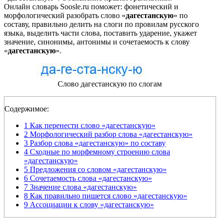
Онлайн словарь Soosle.ru поможет: фонетический и
морфологический разобрать слово «
дагестанскую
» по
составу, правильно делить на слоги по провилам русского
языка, выделить части слова, поставить ударение, укажет
значение, синонимы, антонимы и сочетаемость к слову
«
дагестанскую
».
Слово дагестанскую по слогам
Содержимое:
1
Как перенести слово «дагестанскую»
2
Морфологический разбор слова «дагестанскую»
3
Разбор слова «дагестанскую» по составу
4
Сходные по морфемному строению слова
«дагестанскую»
5
Предложения со словом «дагестанскую»
6
Сочетаемость слова «дагестанскую»
7
Значение слова «дагестанскую»
8
Как правильно пишется слово «дагестанскую»
9
Ассоциации к слову «дагестанскую»