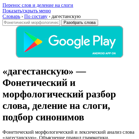
Перенос слов и деление на слоги
Показать/скрыть меню
Словарь
›
По составу
›
дагестанскую
Разобрать слова
«дагестанскую» —
Фонетический и
морфологический разбор
слова, деление на слоги,
подбор синонимов
Фонетический морфологический и лексический анализ слова
«дагестанскую». Объяснение правил грамматики.