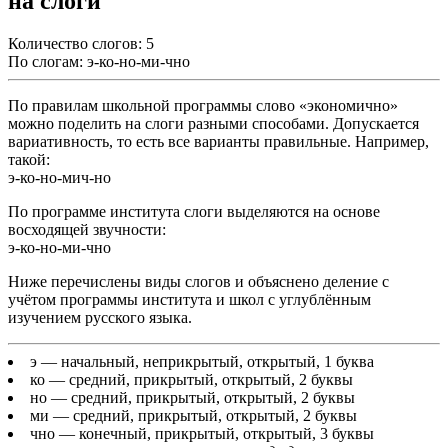
на слоги
Количество слогов: 5
По слогам: э-ко-но-ми-чно
По правилам школьной программы слово «экономично»
можно поделить на слоги разными способами. Допускается
вариативность, то есть все варианты правильные. Например,
такой:
э-ко-но-мич-но
По программе института слоги выделяются на основе
восходящей звучности:
э-ко-но-ми-чно
Ниже перечислены виды слогов и объяснено деление с
учётом программы института и школ с углублённым
изучением русского языка.
э
— начальный, неприкрытый, открытый, 1 буква
ко
— средний, прикрытый, открытый, 2 буквы
но
— средний, прикрытый, открытый, 2 буквы
ми
— средний, прикрытый, открытый, 2 буквы
чно
— конечный, прикрытый, открытый, 3 буквы