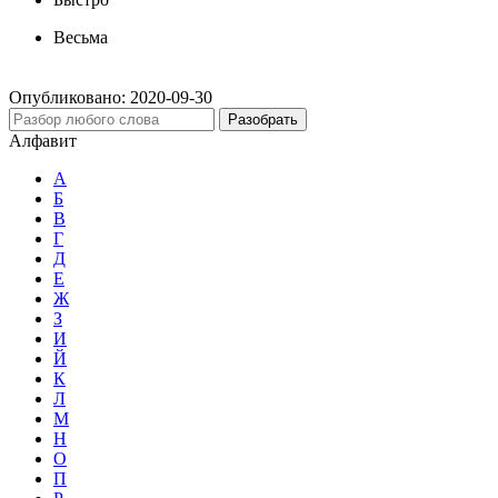
Весьма
Опубликовано:
2020-09-30
Разобрать
Алфавит
А
Б
В
Г
Д
Е
Ж
З
И
Й
К
Л
М
Н
О
П