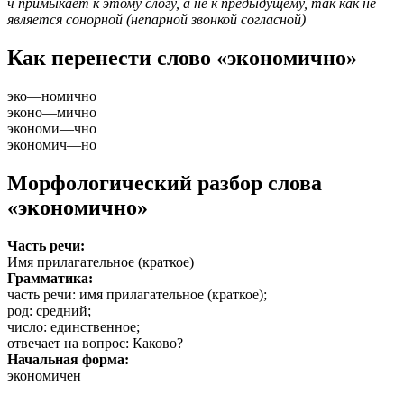
ч примыкает к этому слогу, а не к предыдущему, так как не
является сонорной (непарной звонкой согласной)
Как перенести слово «экономично»
эко
—
номично
эконо
—
мично
экономи
—
чно
экономич
—
но
Морфологический разбор слова
«экономично»
Часть речи:
Имя прилагательное (краткое)
Грамматика:
часть речи
: имя прилагательное (краткое);
род
: средний;
число
: единственное;
отвечает на вопрос
: Каково?
Начальная форма:
экономичен