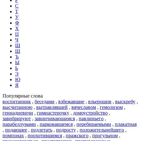
Р
С
Т
У
Ф
Х
Ц
Ч
Ш
Щ
Ъ
Ы
Ь
Э
Ю
Я
Популярные слова
воспитанник
,
беседами
,
взбежавшие
,
взъерошив
,
выскребу
,
высчитанною
,
вытравлявшей
,
вячеславом
,
гемолизом
,
геннадиевичи
,
гимнастерочку
,
домоустройство
,
завибрируют
,
завинчивающимся
,
павлиньего
,
парабеллумами
,
парковавшемся
,
перебираемыми
,
плакатная
,
подающее
,
подлетать
,
подросту
,
положительнейшего
,
помпонах
,
поохотившимся
,
пражского
,
прогульном
,