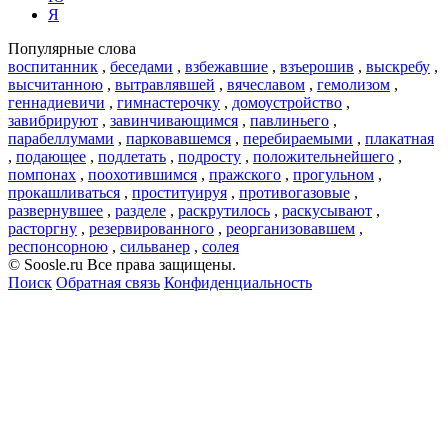
Я
Популярные слова
воспитанник
,
беседами
,
взбежавшие
,
взъерошив
,
выскребу
,
высчитанною
,
вытравлявшей
,
вячеславом
,
гемолизом
,
геннадиевичи
,
гимнастерочку
,
домоустройство
,
завибрируют
,
завинчивающимся
,
павлиньего
,
парабеллумами
,
парковавшемся
,
перебираемыми
,
плакатная
,
подающее
,
подлетать
,
подросту
,
положительнейшего
,
помпонах
,
поохотившимся
,
пражского
,
прогульном
,
прокашливаться
,
проституируя
,
противогазовые
,
развернувшее
,
разделе
,
раскрутилось
,
раскусывают
,
расторгну
,
резервированного
,
реорганизовавшем
,
респонсорною
,
сильванер
,
солея
© Soosle.ru Все права защищены.
Поиск
Обратная связь
Конфиденциальность