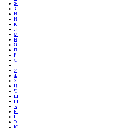
Ж
З
И
Й
К
Л
М
Н
О
П
Р
С
Т
У
Ф
Х
Ц
Ч
Ш
Щ
Ъ
Ы
Ь
Э
Ю