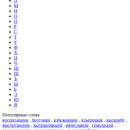
Л
М
Н
О
П
Р
С
Т
У
Ф
Х
Ц
Ч
Ш
Щ
Ъ
Ы
Ь
Э
Ю
Я
Популярные слова
воспитанник
,
беседами
,
взбежавшие
,
взъерошив
,
выскребу
,
высчитанною
,
вытравлявшей
,
вячеславом
,
гемолизом
,