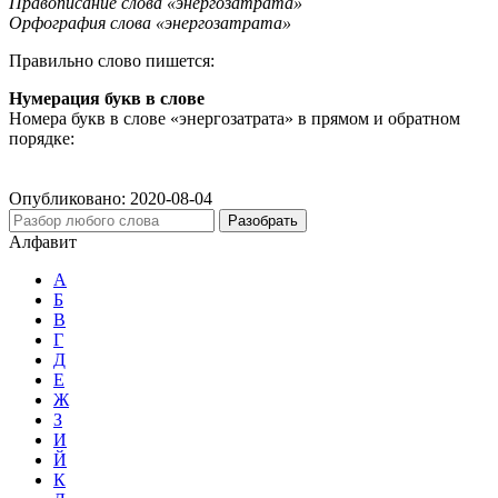
Правописание слова «энергозатрата»
Орфография слова «энергозатрата»
Правильно слово пишется:
Нумерация букв в слове
Номера букв в слове «энергозатрата» в прямом и обратном
порядке:
Опубликовано:
2020-08-04
Разобрать
Алфавит
А
Б
В
Г
Д
Е
Ж
З
И
Й
К