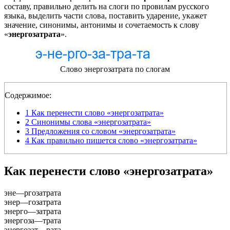
составу, правильно делить на слоги по провилам русского
языка, выделить части слова, поставить ударение, укажет
значение, синонимы, антонимы и сочетаемость к слову
«
энергозатрата
».
Слово энергозатрата по слогам
Содержимое:
1
Как перенести слово «энергозатрата»
2
Синонимы слова «энергозатрата»
3
Предложения со словом «энергозатрата»
4
Как правильно пишется слово «энергозатрата»
Как перенести слово «энергозатрата»
эне
—
ргозатрата
энер
—
гозатрата
энерго
—
затрата
энергоза
—
трата
энергозат
—
рата