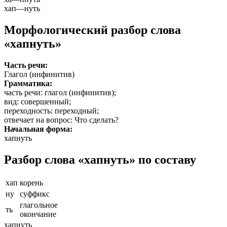
хап
—
нуть
Морфологический разбор слова
«хапнуть»
Часть речи:
Глагол (инфинитив)
Грамматика:
часть речи
: глагол (инфинитив);
вид
: совершенный;
переходность
: переходный;
отвечает на вопрос
: Что сделать?
Начальная форма:
хапнуть
Разбор слова «хапнуть» по составу
хап
корень
ну
суффикс
глагольное
ть
окончание
хапнуть