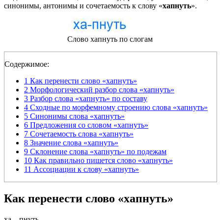
синонимы, антонимы и сочетаемость к слову «
хапнуть
».
Слово хапнуть по слогам
Содержимое:
1
Как перенести слово «хапнуть»
2
Морфологический разбор слова «хапнуть»
3
Разбор слова «хапнуть» по составу
4
Сходные по морфемному строению слова «хапнуть»
5
Синонимы слова «хапнуть»
6
Предложения со словом «хапнуть»
7
Сочетаемость слова «хапнуть»
8
Значение слова «хапнуть»
9
Склонение слова «хапнуть» по подежам
10
Как правильно пишется слово «хапнуть»
11
Ассоциации к слову «хапнуть»
Как перенести слово «хапнуть»
ха
—
пнуть