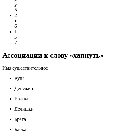
у
5
2
т
6
1
ь
7
Ассоциации к слову «хапнуть»
Имя существительное
Куш
Денежки
Взятка
Делишки
Брага
Бабка