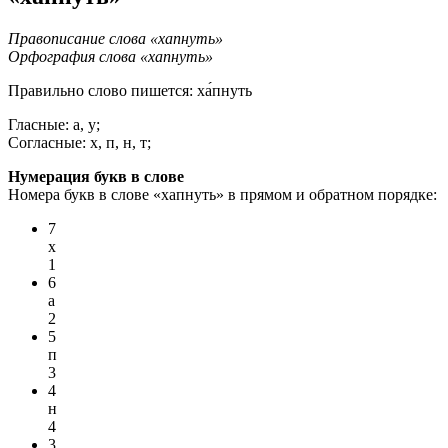
Правописание слова «хапнуть»
Орфография слова «хапнуть»
Правильно слово пишется:
ха́пнуть
Гласные: а, у;
Согласные: х, п, н, т;
Нумерация букв в слове
Номера букв в слове «хапнуть» в прямом и обратном порядке:
7
х
1
6
а
2
5
п
3
4
н
4
3