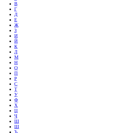
В
Г
Д
Е
Ж
З
И
Й
К
Л
М
Н
О
П
Р
С
Т
У
Ф
Х
Ц
Ч
Ш
Щ
Ъ