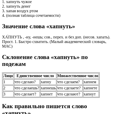
1. хапнуть чужое
2. хапнуть денег
3. хапая воздух ртом
4. (полная таблица сочетаемости)
Значение слова «хапнуть»
ХА́ПНУТЬ , -ну, -нешь; сов., перех. и без доп. (несов. хапать).
Прост. 1. Быстро схватить. (Малый академический словарь,
МАС)
Склонение слова «хапнуть» по
подежам
Лицо
Единственное число
Множественное число
1
что сделаю?
хапну
что сделаем?
хапнем
2
что сделаешь?
хапнешь
что сделаете?
хапнете
3
что сделает?
хапнет
что сделают?
хапнут
Как правильно пишется слово
«хапнуть»