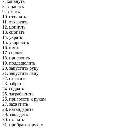
7. хапануть
8. зацапать
9. зажать
10. оттяпать
11. отхватить
12. цопнуть
13. сцопать
14. украть
15. уворовать
16. взять
17. сцапать
18. присвоить
19. поддедюлить
20. запустить руку
21. запустить лапу
22. схватить
23. забрать
24. содрать
25. заграбастать
26. пригрести к рукам
27. захватить
28. нагайдарить
29. завладеть
30. схапать
31. прибрать к рукам