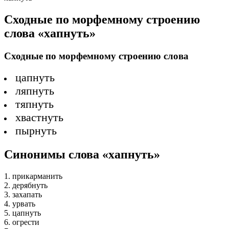
Сходные по морфемному строению
слова «хапнуть»
Сходные по морфемному строению слова
цапнуть
ляпнуть
тяпнуть
хвастнуть
пырнуть
Синонимы слова «хапнуть»
1. прикарманить
2. дерябнуть
3. захапать
4. урвать
5. цапнуть
6. огрести