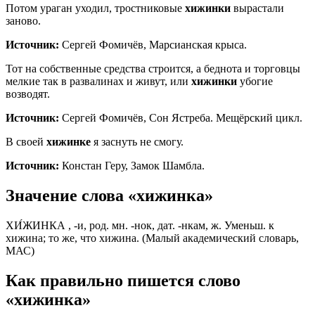
Потом ураган уходил, тростниковые
хижинки
вырастали
заново.
Источник:
Сергей Фомичёв, Марсианская крыса.
Тот на собственные средства строится, а беднота и торговцы
мелкие так в развалинах и живут, или
хижинки
убогие
возводят.
Источник:
Сергей Фомичёв, Сон Ястреба. Мещёрский цикл.
В своей
хижинке
я заснуть не смогу.
Источник:
Констан Геру, Замок Шамбла.
Значение слова «хижинка»
ХИ́ЖИНКА , -и, род. мн. -нок, дат. -нкам, ж. Уменьш. к
хижина; то же, что хижина. (Малый академический словарь,
МАС)
Как правильно пишется слово
«хижинка»