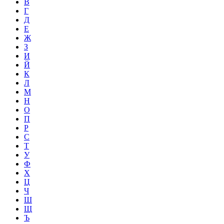
В
Г
Д
Е
Ж
З
И
Й
К
Л
М
Н
О
П
Р
С
Т
У
Ф
Х
Ц
Ч
Ш
Щ
Ъ