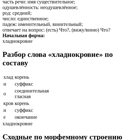
часть речи
: имя существительное;
одушевлённость
: неодушевлённое;
род
: средний;
число
: единственное;
падеж
: именительный, винительный;
отвечает на вопрос
: (есть) Что?, (вижу/виню) Что?
Начальная форма:
хладнокровие
Разбор слова «хладнокровие» по
составу
хлад
корень
н
суффикс
соединительная
о
гласная
кров
корень
и
суффикс
е
окончание
хладнокровие
Сходные по морфемному строению