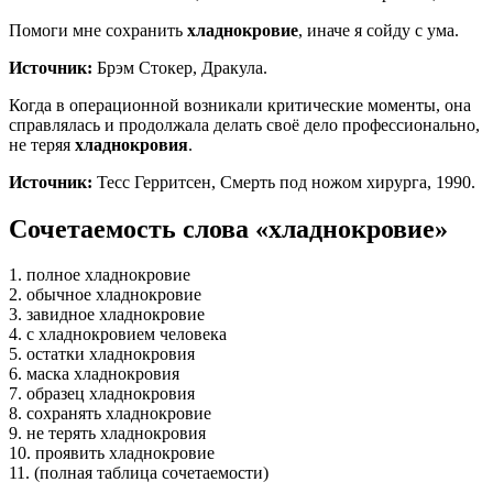
Помоги мне сохранить
хладнокровие
, иначе я сойду с ума.
Источник:
Брэм Стокер, Дракула.
Когда в операционной возникали критические моменты, она
справлялась и продолжала делать своё дело профессионально,
не теряя
хладнокровия
.
Источник:
Тесс Герритсен, Смерть под ножом хирурга, 1990.
Сочетаемость слова «хладнокровие»
1. полное хладнокровие
2. обычное хладнокровие
3. завидное хладнокровие
4. с хладнокровием человека
5. остатки хладнокровия
6. маска хладнокровия
7. образец хладнокровия
8. сохранять хладнокровие
9. не терять хладнокровия
10. проявить хладнокровие
11. (полная таблица сочетаемости)