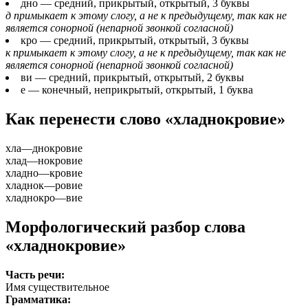
дно
— средний, прикрытый, открытый, 3 буквы
д примыкает к этому слогу, а не к предыдущему, так как не
является сонорной (непарной звонкой согласной)
кро
— средний, прикрытый, открытый, 3 буквы
к примыкает к этому слогу, а не к предыдущему, так как не
является сонорной (непарной звонкой согласной)
ви
— средний, прикрытый, открытый, 2 буквы
е
— конечный, неприкрытый, открытый, 1 буква
Как перенести слово «хладнокровие»
хла
—
днокровие
хлад
—
нокровие
хладно
—
кровие
хладнок
—
ровие
хладнокро
—
вие
Морфологический разбор слова
«хладнокровие»
Часть речи:
Имя существительное
Грамматика: