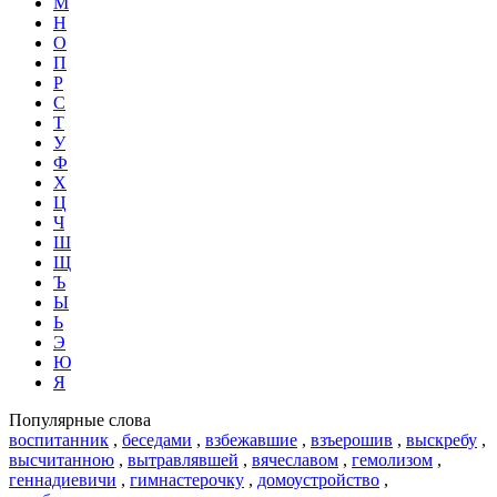
М
Н
О
П
Р
С
Т
У
Ф
Х
Ц
Ч
Ш
Щ
Ъ
Ы
Ь
Э
Ю
Я
Популярные слова
воспитанник
,
беседами
,
взбежавшие
,
взъерошив
,
выскребу
,
высчитанною
,
вытравлявшей
,
вячеславом
,
гемолизом
,
геннадиевичи
,
гимнастерочку
,
домоустройство
,