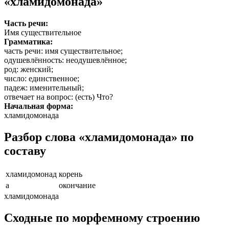
«хламидомонада»
Часть речи:
Имя существительное
Грамматика:
часть речи
: имя существительное;
одушевлённость
: неодушевлённое;
род
: женский;
число
: единственное;
падеж
: именительный;
отвечает на вопрос
: (есть) Что?
Начальная форма:
хламидомонада
Разбор слова «хламидомонада» по
составу
хламидомонад
корень
а
окончание
хламидомонада
Сходные по морфемному строению