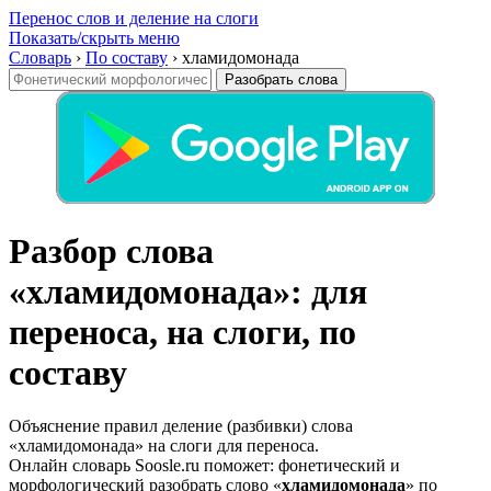
Перенос слов и деление на слоги
Показать/скрыть меню
Словарь
›
По составу
›
хламидомонада
Разобрать слова
Разбор слова
«хламидомонада»: для
переноса, на слоги, по
составу
Объяснение правил деление (разбивки) слова
«хламидомонада» на слоги для переноса.
Онлайн словарь Soosle.ru поможет: фонетический и
морфологический разобрать слово «
хламидомонада
» по