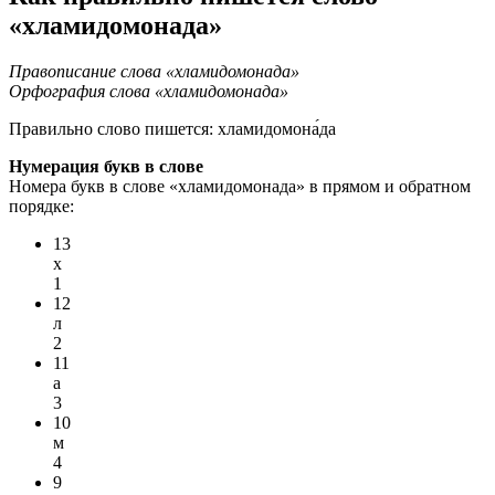
«хламидомонада»
Правописание слова «хламидомонада»
Орфография слова «хламидомонада»
Правильно слово пишется:
хламидомона́да
Нумерация букв в слове
Номера букв в слове «хламидомонада» в прямом и обратном
порядке:
13
х
1
12
л
2
11
а
3
10
м
4
9