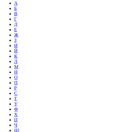
А
Б
В
Г
Д
Е
Ж
З
И
Й
К
Л
М
Н
О
П
Р
С
Т
У
Ф
Х
Ц
Ч
Ш