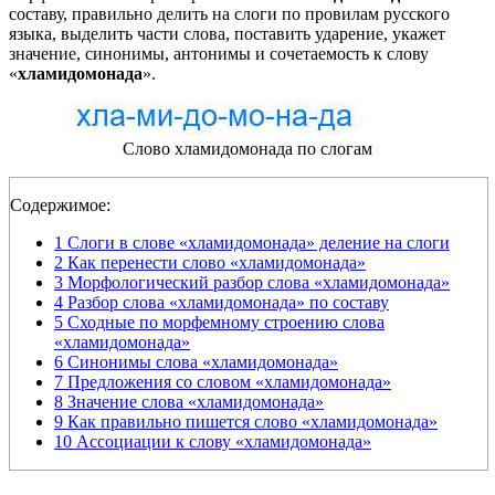
составу, правильно делить на слоги по провилам русского
языка, выделить части слова, поставить ударение, укажет
значение, синонимы, антонимы и сочетаемость к слову
«
хламидомонада
».
Слово хламидомонада по слогам
Содержимое:
1
Слоги в слове «хламидомонада» деление на слоги
2
Как перенести слово «хламидомонада»
3
Морфологический разбор слова «хламидомонада»
4
Разбор слова «хламидомонада» по составу
5
Сходные по морфемному строению слова
«хламидомонада»
6
Синонимы слова «хламидомонада»
7
Предложения со словом «хламидомонада»
8
Значение слова «хламидомонада»
9
Как правильно пишется слово «хламидомонада»
10
Ассоциации к слову «хламидомонада»