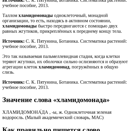
Источник:
С. К. Пятунина, Ботаника. Систематика растений:
учебное пособие, 2013.
Таллом
хламидомонады
одноклеточный, монадной
организации, то есть, находясь в активном состоянии,
хламидомонады
быстро передвигаются с помощью двух
равных жгутиков, прикреплённых к переднему концу тела.
Источник:
С. К. Пятунина, Ботаника. Систематика растений:
учебное пособие, 2013.
Это так называемая пальмеллевидная стадия, когда клетки
теряют жгутики, их оболочки сильно ослизняются и образуют
агрегации клеток
хламидомонад
, погружённых в общую
слизь.
Источник:
С. К. Пятунина, Ботаника. Систематика растений:
учебное пособие, 2013.
Значение слова «хламидомонада»
ХЛАМИДОМОНА́ДА , -ы, ж. Одноклеточная зеленая
водоросль. (Малый академический словарь, МАС)
Как правильно пишется слово