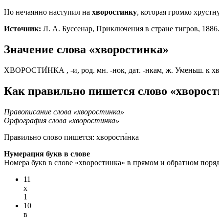
Но нечаянно наступил на
хворостинку
, которая громко хрустну
Источник:
Л. А. Буссенар, Приключения в стране тигров, 1886
Значение слова «хворостинка»
ХВОРОСТИ́НКА , -и, род. мн. -нок, дат. -нкам, ж. Уменьш. к 
Как правильно пишется слово «хворос
Правописание слова «хворостинка»
Орфография слова «хворостинка»
Правильно слово пишется:
хворости́нка
Нумерация букв в слове
Номера букв в слове «хворостинка» в прямом и обратном поряд
11
х
1
10
в