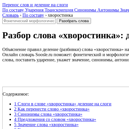
Перенос слов и деление на слоги
По составу
Ударения
Транскрипция
Синонимы
Антонимы
Знач
Словарь
›
По составу
›
хворостинка
Разобрать слова
Разбор слова «хворостинка»: д
Объяснение правил деление (разбивки) слова «хворостинка» на
Онлайн словарь Soosle.ru поможет: фонетический и морфологич
слова, поставить ударение, укажет значение, синонимы, антони
Содержимое:
1
Слоги в слове «хворостинка» деление на слоги
2
Как перенести слово «хворостинка»
3
Синонимы слова «хворостинка»
4
Предложения со словом «хворостинка»
5
Значение слова «хворостинка»