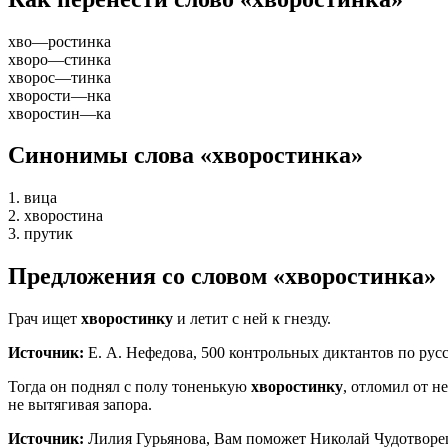
хво
—
ростинка
хворо
—
стинка
хворос
—
тинка
хворости
—
нка
хворостин
—
ка
Синонимы слова «хворостинка»
1. вица
2. хворостина
3. прутик
Предложения со словом «хворостинка»
Грач ищет
хворостинку
и летит с ней к гнезду.
Источник:
Е. А. Нефедова, 500 контрольных диктантов по русс
Тогда он поднял с полу тоненькую
хворостинку
, отломил от н
не вытягивая запора.
Источник:
Лилия Гурьянова, Вам поможет Николай Чудотворец