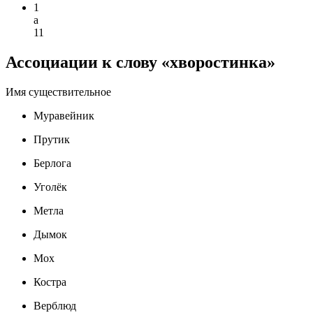
1
а
11
Ассоциации к слову «хворостинка»
Имя существительное
Муравейник
Прутик
Берлога
Уголёк
Метла
Дымок
Мох
Костра
Верблюд