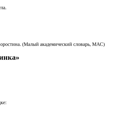
ла.
.
хворостина. (Малый академический словарь, МАС)
тинка»
ке: