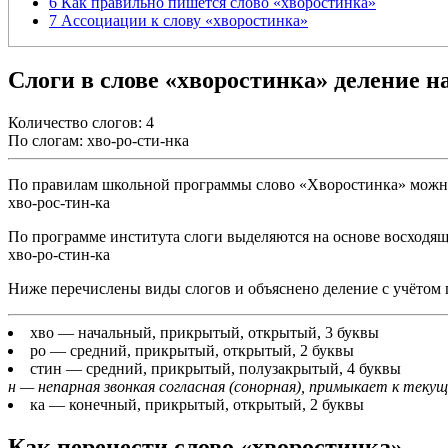
6
Как правильно пишется слово «хворостинка»
7
Ассоциации к слову «хворостинка»
Слоги в слове «хворостинка» деление н
Количество слогов: 4
По слогам: хво-ро-сти-нка
По правилам школьной программы слово «Хворостинка» можно п
хво-рос-тин-ка
По программе института слоги выделяются на основе восходящ
хво-ро-стин-ка
Ниже перечислены виды слогов и объяснено деление с учётом 
хво
— начальный, прикрытый, открытый, 3 буквы
ро
— средний, прикрытый, открытый, 2 буквы
стин
— средний, прикрытый, полузакрытый, 4 буквы
н — непарная звонкая согласная (сонорная), примыкает к текущ
ка
— конечный, прикрытый, открытый, 2 буквы
Как перенести слово «хворостинка»