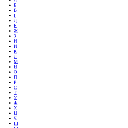
Б
В
Г
Д
Е
Ж
З
И
Й
К
Л
М
Н
О
П
Р
С
Т
У
Ф
Х
Ц
Ч
Ш