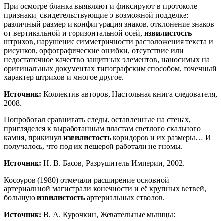
При осмотре бланка выявляют и фиксируют в протоколе
признаки, свидетельствующие о возможной подделке:
различный размер и конфигурация знаков, отклонение знаков
от вертикальной и горизонтальной осей,
извилистость
штрихов, нарушение симметричности расположения текста и
рисунков, орфографические ошибки, отсутствие или
недостаточное качество защитных элементов, наносимых на
оригинальных документах типографским способом, точечный
характер штрихов и многое другое.
Источник:
Коллектив авторов, Настольная книга следователя,
2008.
Попробовал сравнивать следы, оставленные на стенах,
пригляделся к выработанным пластам светлого скального
камня, прикинул
извилистость
коридоров и их размеры… И
получалось, что под их пещерой работали не гномы.
Источник:
Н. В. Басов, Разрушитель Империи, 2002.
Косоуров (1980) отмечали расширение основной
артериальной магистрали конечности и её крупных ветвей,
большую
извилистость
артериальных стволов.
Источник:
В. А. Курочкин, Жевательные мышцы: