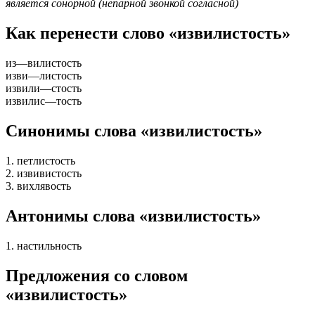
является сонорной (непарной звонкой согласной)
Как перенести слово «извилистость»
из
—
вилистость
изви
—
листость
извили
—
стость
извилис
—
тость
Синонимы слова «извилистость»
1. петлистость
2. извивистость
3. вихлявость
Антонимы слова «извилистость»
1. настильность
Предложения со словом
«извилистость»