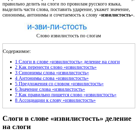
правильно делить на слоги по провилам русского языка,
выделить части слова, поставить ударение, укажет значение,
синонимы, антонимы и сочетаемость к слову «
извилистость
».
Слово извилистость по слогам
Содержимое:
1
Слоги в слове «извилистость» деление на слоги
2
Как перенести слово «извилистость»
3
Синонимы слова «извилистость»
4
Антонимы слова «извилистость»
5
Предложения со словом «извилистость»
6
Значение слова «извилистость»
7
Как правильно пишется слово «извилистость»
8
Ассоциации к слову «извилистость»
Слоги в слове «извилистость» деление
на слоги