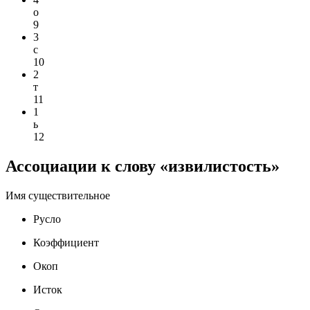
о
9
3
с
10
2
т
11
1
ь
12
Ассоциации к слову «извилистость»
Имя существительное
Русло
Коэффициент
Окоп
Исток