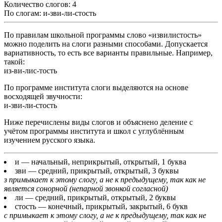
Количество слогов: 4
По слогам: и-зви-ли-стость
По правилам школьной программы слово «извилистость»
можно поделить на слоги разными способами. Допускается
вариативность, то есть все варианты правильные. Например,
такой:
из-ви-лис-тость
По программе института слоги выделяются на основе
восходящей звучности:
и-зви-ли-стость
Ниже перечислены виды слогов и объяснено деление с
учётом программы института и школ с углублённым
изучением русского языка.
и
— начальный, неприкрытый, открытый, 1 буква
зви
— средний, прикрытый, открытый, 3 буквы
з примыкает к этому слогу, а не к предыдущему, так как не
является сонорной (непарной звонкой согласной)
ли
— средний, прикрытый, открытый, 2 буквы
стость
— конечный, прикрытый, закрытый, 6 букв
с примыкает к этому слогу, а не к предыдущему, так как не