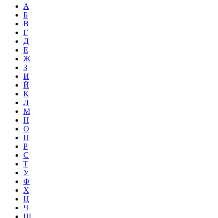
А
Б
В
Г
Д
Е
Ж
З
И
Й
К
Л
М
Н
О
П
Р
С
Т
У
Ф
Х
Ц
Ч
Ш