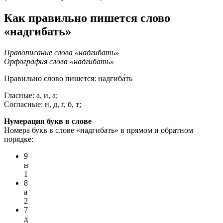
Как правильно пишется слово
«надгибать»
Правописание слова «надгибать»
Орфография слова «надгибать»
Правильно слово пишется:
надгиба́ть
Гласные: а, и, а;
Согласные: н, д, г, б, т;
Нумерация букв в слове
Номера букв в слове «надгибать» в прямом и обратном
порядке:
9
н
1
8
а
2
7
д