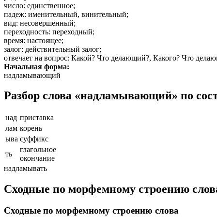
число
: единственное;
падеж
: именительный, винительный;
вид
: несовершенный;
переходность
: переходный;
время
: настоящее;
залог
: действительный залог;
отвечает на вопрос
: Какой? Что делающий?, Какого? Что дела
Начальная форма:
надламывающий
Разбор слова «надламывающий» по сос
над
приставка
лам
корень
ыва
суффикс
глагольное
ть
окончание
надламывать
Сходные по морфемному строению сло
Сходные по морфемному строению слова