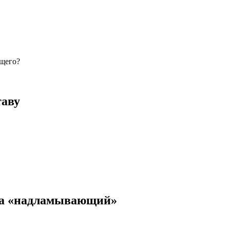
ющего?
таву
ва «надламывающий»