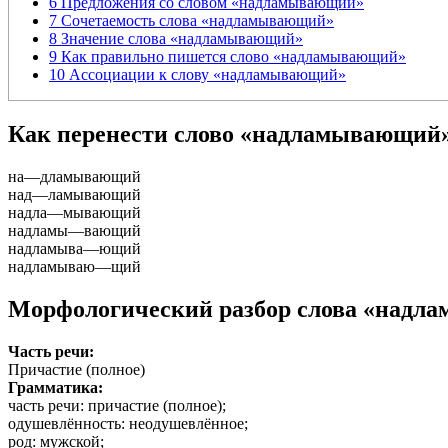
6
Предложения со словом «надламывающий»
7
Сочетаемость слова «надламывающий»
8
Значение слова «надламывающий»
9
Как правильно пишется слово «надламывающий»
10
Ассоциации к слову «надламывающий»
Как перенести слово «надламывающий
на
—
дламывающий
над
—
ламывающий
надла
—
мывающий
надламы
—
вающий
надламыва
—
ющий
надламываю
—
щий
Морфологический разбор слова «надл
Часть речи:
Причастие (полное)
Грамматика:
часть речи
: причастие (полное);
одушевлённость
: неодушевлённое;
род
: мужской;