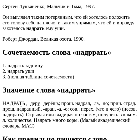
Сергей Лукьяненко, Мальчик и Тьма, 1997.
Он выглядел таким потерянным, что ей хотелось положить
его голову себе на плечо, и таким упрямым, что ей и вправду
захотелось
надрать
ему уши.
Роберт Джордан, Великая охота, 1990.
Сочетаемость слова «надррать»
1. надрать задницу
2. надрать уши
3. (полная таблица сочетаемости)
Значение слова «надррать»
НАДРА́ТЬ , -деру́, -дерёшь; прош. надра́л, -ла́, -ло; прич. страд.
прош. на́дранный, -дран, -а, -о; сов., перех. (что и чего) (несов.
надирать). Отрывая или выдирая по частям, получить в каком-
л. количестве. Надрать много коры. (Малый академический
словарь, МАС)
Как правильно пишется слово