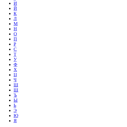
И
Й
К
Л
М
Н
О
П
Р
С
Т
У
Ф
Х
Ц
Ч
Ш
Щ
Ъ
Ы
Ь
Э
Ю
Я