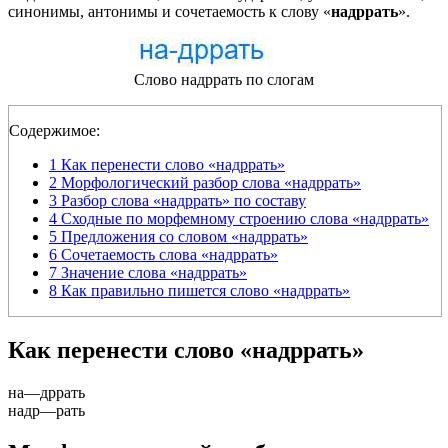
синонимы, антонимы и сочетаемость к слову «
надррать
».
Слово надррать по слогам
Содержимое:
1
Как перенести слово «надррать»
2
Морфологический разбор слова «надррать»
3
Разбор слова «надррать» по составу
4
Сходные по морфемному строению слова «надррать»
5
Предложения со словом «надррать»
6
Сочетаемость слова «надррать»
7
Значение слова «надррать»
8
Как правильно пишется слово «надррать»
Как перенести слово «надррать»
на
—
дррать
надр
—
рать