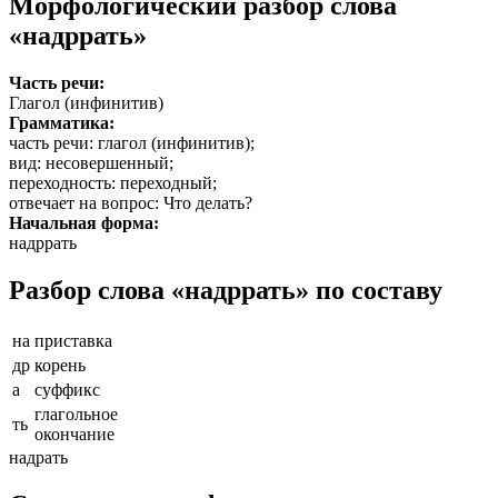
Морфологический разбор слова
«надррать»
Часть речи:
Глагол (инфинитив)
Грамматика:
часть речи
: глагол (инфинитив);
вид
: несовершенный;
переходность
: переходный;
отвечает на вопрос
: Что делать?
Начальная форма:
надррать
Разбор слова «надррать» по составу
на
приставка
др
корень
а
суффикс
глагольное
ть
окончание
надрать