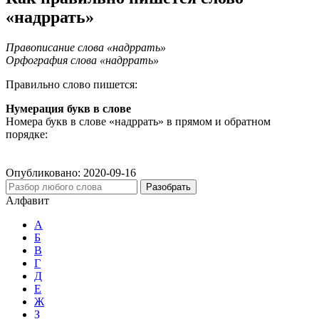
«надррать»
Правописание слова «надррать»
Орфография слова «надррать»
Правильно слово пишется:
Нумерация букв в слове
Номера букв в слове «надррать» в прямом и обратном
порядке:
Опубликовано:
2020-09-16
Разобрать
Алфавит
А
Б
В
Г
Д
Е
Ж
З