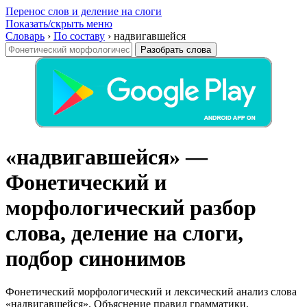
Перенос слов и деление на слоги
Показать/скрыть меню
Словарь
›
По составу
›
надвигавшейся
Разобрать слова
«надвигавшейся» —
Фонетический и
морфологический разбор
слова, деление на слоги,
подбор синонимов
Фонетический морфологический и лексический анализ слова
«надвигавшейся». Объяснение правил грамматики.