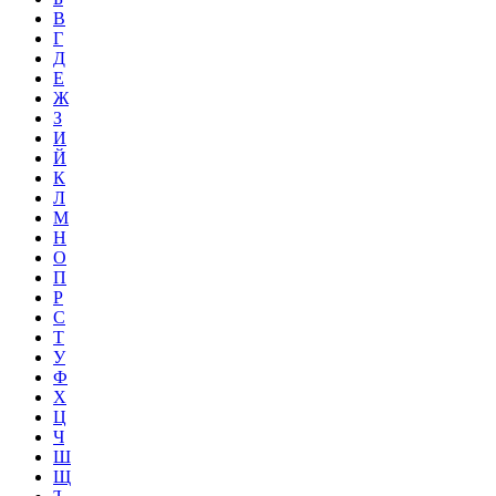
В
Г
Д
Е
Ж
З
И
Й
К
Л
М
Н
О
П
Р
С
Т
У
Ф
Х
Ц
Ч
Ш
Щ