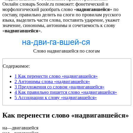
Онлайн словарь Soosle.ru поможет: фонетический и
морфологический разобрать слово «
надвигавшейся
» по
составу, правильно делить на слоги по провилам русского
языка, выделить части слова, поставить ударение, укажет
значение, синонимы, антонимы и сочетаемость к слову
«
надвигавшейся
».
Слово надвигавшейся по слогам
Содержимое:
1
Как перенести слово «надвигавшейся»
2
Антонимы слова «надвигавшейся»
3
Предложения со словом «надвигавшейся»
4
Как правильно пишется слово «надвигавшейся»
5
Ассоциации к слову «надвигавшейся»
Как перенести слово «надвигавшейся»
на
—
двигавшейся