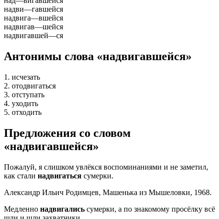
над
—
вигавшейся
надви
—
гавшейся
надвига
—
вшейся
надвигав
—
шейся
надвигавшей
—
ся
Антонимы слова «надвигавшейся»
1. исчезать
2. отодвигаться
3. отступать
4. уходить
5. отходить
Предложения со словом
«надвигавшейся»
Пожалуй, я слишком увлёкся воспоминаниями и не заметил,
как стали
надвигаться
сумерки.
Александр Ильич Родимцев, Машенька из Мышеловки, 1968.
Медленно
надвигались
сумерки, а по знакомому просёлку всё
шли и шли захватчики.