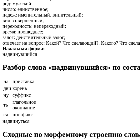
род
: мужской;
число
: единственное;
падеж
: именительный, винительный;
вид
: совершенный;
переходность
: непереходный;
время
: прошедшее;
залог
: действительный залог;
отвечает на вопрос
: Какой? Что сделающий?, Какого? Что сде
Начальная форма:
надвинувшийся
Разбор слова «надвинувшийся» по сост
на
приставка
дви
корень
ну
суффикс
глагольное
ть
окончание
ся
постфикс
надвинуться
Сходные по морфемному строению сло