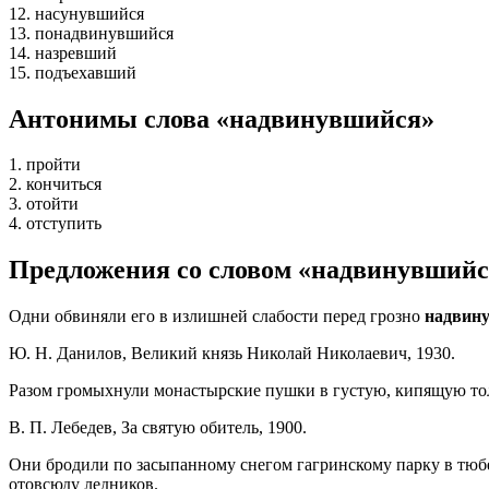
12. насунувшийся
13. понадвинувшийся
14. назревший
15. подъехавший
Антонимы слова «надвинувшийся»
1. пройти
2. кончиться
3. отойти
4. отступить
Предложения со словом «надвинувшийс
Одни обвиняли его в излишней слабости перед грозно
надвин
Ю. Н. Данилов, Великий князь Николай Николаевич, 1930.
Разом громыхнули монастырские пушки в густую, кипящую т
В. П. Лебедев, За святую обитель, 1900.
Они бродили по засыпанному снегом гагринскому парку в тюб
отовсюду ледников.