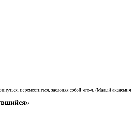
винуться, переместиться, заслоняя собой что-л. (Малый академи
увшийся»