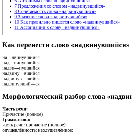
6
Антонимы слова «надвинувшийся»
7
Предложения со словом «надвинувшийся»
8
Сочетаемость слова «надвинувшийся»
9
Значение слова «надвинувшийся»
10
Как правильно пишется слово «надвинувшийся»
11
Ассоциации к слову «надвинувшийся»
Как перенести слово «надвинувшийся»
на
—
двинувшийся
над
—
винувшийся
надви
—
нувшийся
надвину
—
вшийся
надвинув
—
шийся
надвинувший
—
ся
Морфологический разбор слова «надв
Часть речи:
Причастие (полное)
Грамматика:
часть речи
: причастие (полное);
одушевлённость
: неодушевлённое;