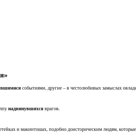
я»
увшимися
событиями, другие – в честолюбивых замыслах овладет
олпу
надвинувшихся
врагов.
етейках и макинтошах, подобно доисторическим людям, которые