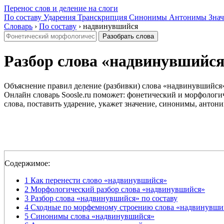
Перенос слов и деление на слоги
По составу
Ударения
Транскрипция
Синонимы
Антонимы
Знач
Словарь
›
По составу
›
надвинувшийся
Разобрать слова
Разбор слова «надвинувшийся»:
Объяснение правил деление (разбивки) слова «надвинувшийся» 
Онлайн словарь Soosle.ru поможет: фонетический и морфологич
слова, поставить ударение, укажет значение, синонимы, антони
Содержимое:
1
Как перенести слово «надвинувшийся»
2
Морфологический разбор слова «надвинувшийся»
3
Разбор слова «надвинувшийся» по составу
4
Сходные по морфемному строению слова «надвинувши
5
Синонимы слова «надвинувшийся»