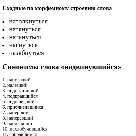
Сходные по морфемному строению слова
натолкнуться
натянуться
наткнуться
нагнуться
назябнуться
Синонимы слова «надвинувшийся»
1. наползший
2. налезший
3. подступивший
4. подкравшийся
5. подошедший
6. приблизившийся
7. наперший
8. наперевший
9. наплывший
10. нахлобучившийся
11. собравшийся