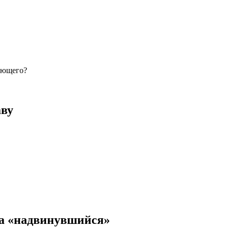
лающего?
аву
ва «надвинувшийся»