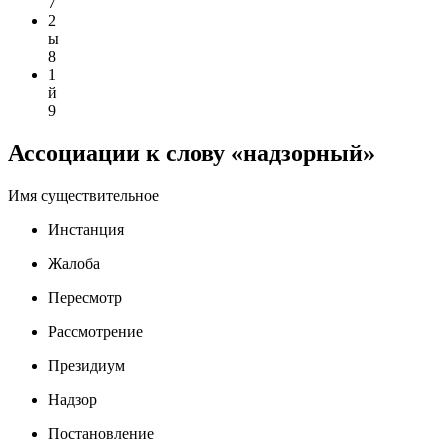
7
2
ы
8
1
й
9
Ассоциации к слову «надзорный»
Имя существительное
Инстанция
Жалоба
Пересмотр
Рассмотрение
Президиум
Надзор
Постановление