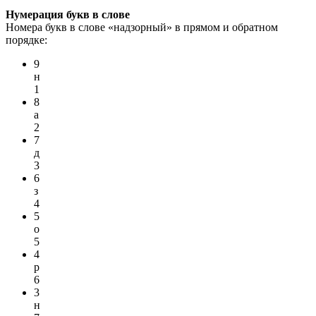
Нумерация букв в слове
Номера букв в слове «надзорный» в прямом и обратном
порядке:
9
н
1
8
а
2
7
д
3
6
з
4
5
о
5
4
р
6
3
н