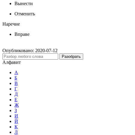
Вынести
Отменить
Наречие
Вправе
Опубликовано:
2020-07-12
Разобрать
Алфавит
А
Б
В
Г
Д
Е
Ж
З
И
Й
К
Л