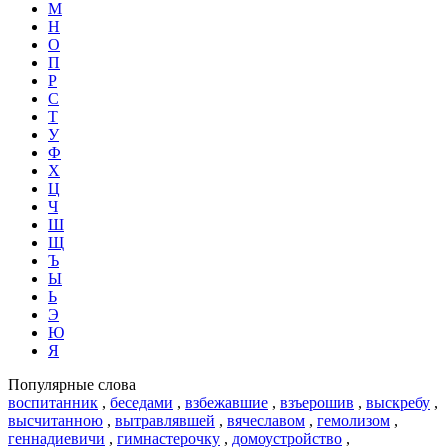
М
Н
О
П
Р
С
Т
У
Ф
Х
Ц
Ч
Ш
Щ
Ъ
Ы
Ь
Э
Ю
Я
Популярные слова
воспитанник
,
беседами
,
взбежавшие
,
взъерошив
,
выскребу
,
высчитанною
,
вытравлявшей
,
вячеславом
,
гемолизом
,
геннадиевичи
,
гимнастерочку
,
домоустройство
,