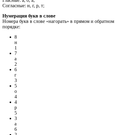
Гласные: а, о, а;
Согласные: н, г, р, т;
Нумерация букв в слове
Номера букв в слове «нагорать» в прямом и обратном
порядке:
8
н
1
7
а
2
6
г
3
5
о
4
4
р
5
3
а
6
2