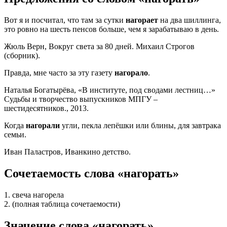
Вот я и посчитал, что там за сутки
нагорает
на два шиллинга,
это ровно на шесть пенсов больше, чем я зарабатываю в день.
Жюль Верн, Вокруг света за 80 дней. Михаил Строгов
(сборник).
Правда, мне часто за эту газету
нагорало
.
Наталья Богатырёва, «В институте, под сводами лестниц…»
Судьбы и творчество выпускников МПГУ –
шестидесятников., 2013.
Когда
нагорали
угли, пекла лепёшки или блины, для завтрака
семьи.
Иван Паластров, Иванкино детство.
Сочетаемость слова «нагорать»
1. свеча нагорела
2. (полная таблица сочетаемости)
Значение слова «нагорать»