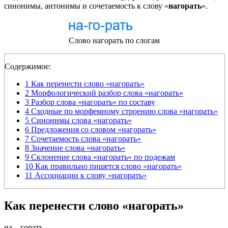
синонимы, антонимы и сочетаемость к слову «
нагорать
».
Слово нагорать по слогам
Содержимое:
1
Как перенести слово «нагорать»
2
Морфологический разбор слова «нагорать»
3
Разбор слова «нагорать» по составу
4
Сходные по морфемному строению слова «нагорать»
5
Синонимы слова «нагорать»
6
Предложения со словом «нагорать»
7
Сочетаемость слова «нагорать»
8
Значение слова «нагорать»
9
Склонение слова «нагорать» по подежам
10
Как правильно пишется слово «нагорать»
11
Ассоциации к слову «нагорать»
Как перенести слово «нагорать»
на
—
горать