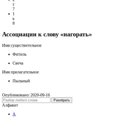
т
7
1
ь
8
Ассоциации к слову «нагорать»
Имя существительное
Фитиль
Свеча
Имя прилагательное
Пыльный
Опубликовано:
2020-09-16
Разобрать
Алфавит
А