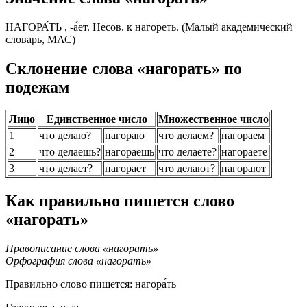
НАГОРА́ТЬ , -а́ет. Несов. к нагореть. (Малый академический
словарь, МАС)
Склонение слова «нагорать» по
подежам
Лицо
Единственное число
Множественное число
1
что делаю?
нагораю
что делаем?
нагораем
2
что делаешь?
нагораешь
что делаете?
нагораете
3
что делает?
нагорает
что делают?
нагорают
Как правильно пишется слово
«нагорать»
Правописание слова «нагорать»
Орфография слова «нагорать»
Правильно слово пишется:
нагора́ть