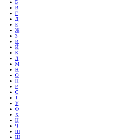
Б
В
Г
Д
Е
Ж
З
И
Й
К
Л
М
Н
О
П
Р
С
Т
У
Ф
Х
Ц
Ч
Ш
Щ