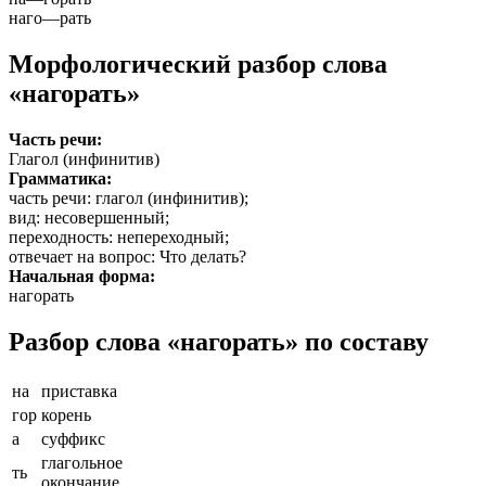
наго
—
рать
Морфологический разбор слова
«нагорать»
Часть речи:
Глагол (инфинитив)
Грамматика:
часть речи
: глагол (инфинитив);
вид
: несовершенный;
переходность
: непереходный;
отвечает на вопрос
: Что делать?
Начальная форма:
нагорать
Разбор слова «нагорать» по составу
на
приставка
гор
корень
а
суффикс
глагольное
ть
окончание