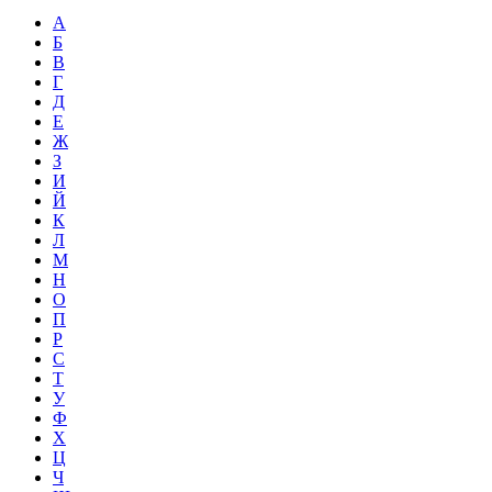
А
Б
В
Г
Д
Е
Ж
З
И
Й
К
Л
М
Н
О
П
Р
С
Т
У
Ф
Х
Ц
Ч