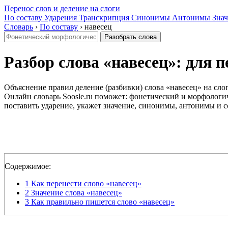
Перенос слов и деление на слоги
По составу
Ударения
Транскрипция
Синонимы
Антонимы
Знач
Словарь
›
По составу
›
навесец
Разобрать слова
Разбор слова «навесец»: для пе
Объяснение правил деление (разбивки) слова «навесец» на слог
Онлайн словарь Soosle.ru поможет: фонетический и морфологич
поставить ударение, укажет значение, синонимы, антонимы и с
Содержимое:
1
Как перенести слово «навесец»
2
Значение слова «навесец»
3
Как правильно пишется слово «навесец»