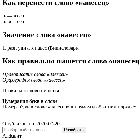
Как перенести слово «навесец»
на
—
весец
наве
—
сец
Значение слова «навесец»
1. разг. унич. к навес (Викисловарь)
Как правильно пишется слово «навесец
Правописание слова «навесец»
Орфография слова «навесец»
Правильно слово пишется:
Нумерация букв в слове
Номера букв в слове «навесец» в прямом и обратном порядке:
Опубликовано:
2020-07-20
Разобрать
Алфавит