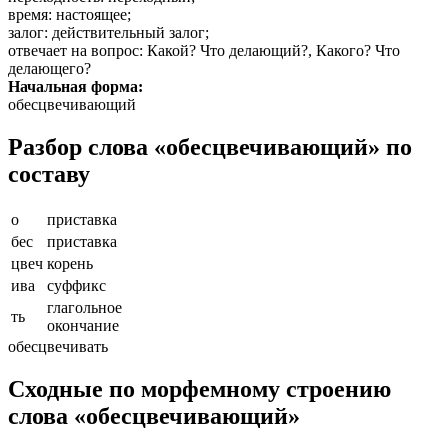
время
: настоящее;
залог
: действительный залог;
отвечает на вопрос
: Какой? Что делающий?, Какого? Что
делающего?
Начальная форма:
обесцвечивающий
Разбор слова «обесцвечивающий» по
составу
о
приставка
бес
приставка
цвеч
корень
ива
суффикс
глагольное
ть
окончание
обесцвечивать
Сходные по морфемному строению
слова «обесцвечивающий»