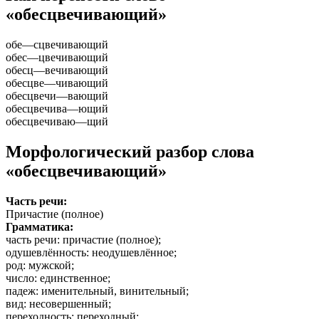
«обесцвечивающий»
обе
—
сцвечивающий
обес
—
цвечивающий
обесц
—
вечивающий
обесцве
—
чивающий
обесцвечи
—
вающий
обесцвечива
—
ющий
обесцвечиваю
—
щий
Морфологический разбор слова
«обесцвечивающий»
Часть речи:
Причастие (полное)
Грамматика:
часть речи
: причастие (полное);
одушевлённость
: неодушевлённое;
род
: мужской;
число
: единственное;
падеж
: именительный, винительный;
вид
: несовершенный;
переходность
: переходный;