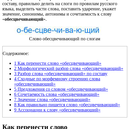
составу, правильно делить на слоги по провилам русского
языка, выделить части слова, поставить ударение, укажет
значение, синонимы, антонимы и сочетаемость к слову
«
обесцвечивающий
».
Слово обесцвечивающий по слогам
Содержимое:
1
Как перенести слово «обесцвечивающий»
2
Морфологический разбор слова «обесцвечивающий»
3
Разбор слова «обесцвечивающий» по составу
4
Сходные по морфемному строению слова
«обесцвечивающий»
5
Предложения со словом «обесцвечивающий»
6
Сочетаемость слова «обесцвечивающий»
7
Значение слова «обесцвечивающий»
8
Как правильно пишется слово «обесцвечивающий»
9
Ассоциации к слову «обесцвечивающий»
Как перенести слово