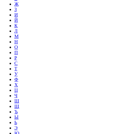
Ж
З
И
Й
К
Л
М
Н
О
П
Р
С
Т
У
Ф
Х
Ц
Ч
Ш
Щ
Ъ
Ы
Ь
Э
Ю