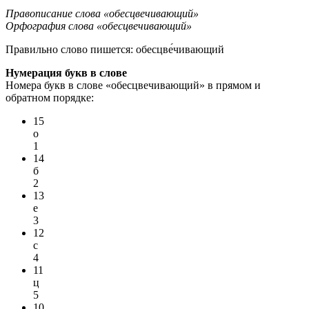
Правописание слова «обесцвечивающий»
Орфография слова «обесцвечивающий»
Правильно слово пишется:
обесцве́чивающий
Нумерация букв в слове
Номера букв в слове «обесцвечивающий» в прямом и
обратном порядке:
15
о
1
14
б
2
13
е
3
12
с
4
11
ц
5
10