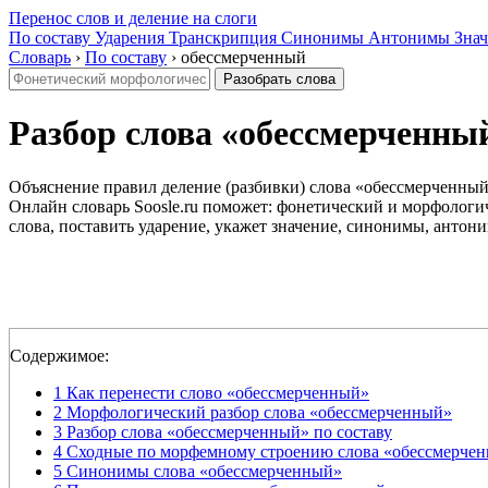
Перенос слов и деление на слоги
По составу
Ударения
Транскрипция
Синонимы
Антонимы
Знач
Словарь
›
По составу
›
обессмерченный
Разобрать слова
Разбор слова «обессмерченный»
Объяснение правил деление (разбивки) слова «обессмерченный»
Онлайн словарь Soosle.ru поможет: фонетический и морфологич
слова, поставить ударение, укажет значение, синонимы, антони
Содержимое:
1
Как перенести слово «обессмерченный»
2
Морфологический разбор слова «обессмерченный»
3
Разбор слова «обессмерченный» по составу
4
Сходные по морфемному строению слова «обессмерче
5
Синонимы слова «обессмерченный»