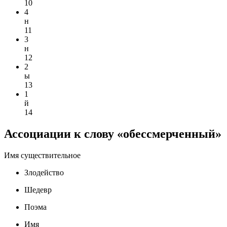
10
4
н
11
3
н
12
2
ы
13
1
й
14
Ассоциации к слову «обессмерченный»
Имя существительное
Злодейство
Шедевр
Поэма
Имя