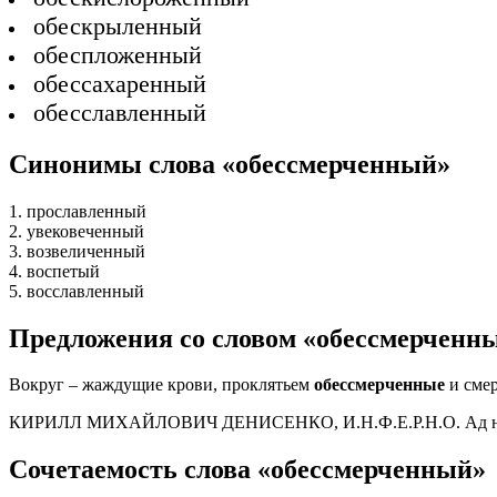
обескрыленный
обеспложенный
обессахаренный
обесславленный
Синонимы слова «обессмерченный»
1. прославленный
2. увековеченный
3. возвеличенный
4. воспетый
5. восславленный
Предложения со словом «обессмерченн
Вокруг – жаждущие крови, проклятьем
обессмерченные
и смер
КИРИЛЛ МИХАЙЛОВИЧ ДЕНИСЕНКО, И.Н.Ф.Е.Р.Н.О. Ад начи
Сочетаемость слова «обессмерченный»