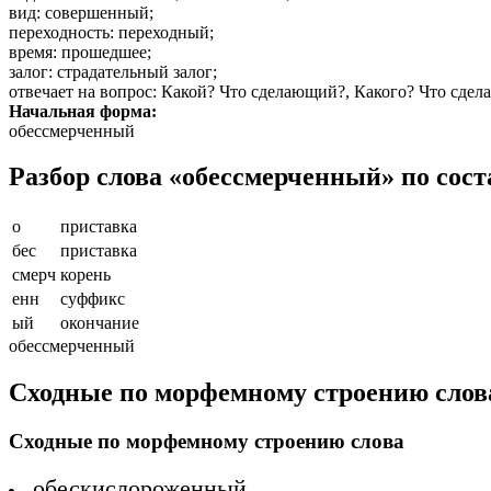
вид
: совершенный;
переходность
: переходный;
время
: прошедшее;
залог
: страдательный залог;
отвечает на вопрос
: Какой? Что сделающий?, Какого? Что сде
Начальная форма:
обессмерченный
Разбор слова «обессмерченный» по сост
о
приставка
бес
приставка
смерч
корень
енн
суффикс
ый
окончание
обессмерченный
Сходные по морфемному строению слов
Сходные по морфемному строению слова
обескислороженный