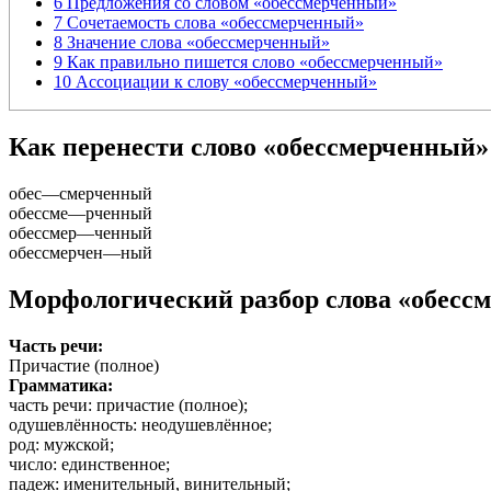
6
Предложения со словом «обессмерченный»
7
Сочетаемость слова «обессмерченный»
8
Значение слова «обессмерченный»
9
Как правильно пишется слово «обессмерченный»
10
Ассоциации к слову «обессмерченный»
Как перенести слово «обессмерченный»
обес
—
смерченный
обессме
—
рченный
обессмер
—
ченный
обессмерчен
—
ный
Морфологический разбор слова «обесс
Часть речи:
Причастие (полное)
Грамматика:
часть речи
: причастие (полное);
одушевлённость
: неодушевлённое;
род
: мужской;
число
: единственное;
падеж
: именительный, винительный;