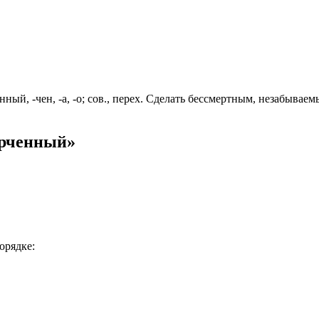
ный, -чен, -а, -о; сов., перех. Сделать бессмертным, незабывае
ерченный»
орядке: