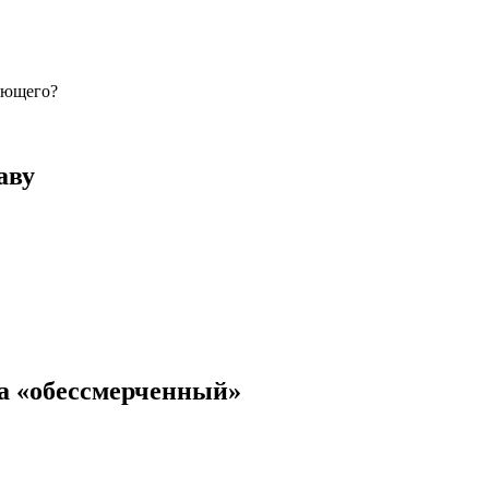
лающего?
аву
а «обессмерченный»