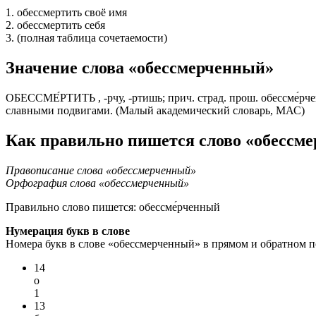
1. обессмертить своё имя
2. обессмертить себя
3. (полная таблица сочетаемости)
Значение слова «обессмерченный»
ОБЕССМЕ́РТИТЬ , -рчу, -ртишь; прич. страд. прош. обессме́рчен
славными подвигами. (Малый академический словарь, МАС)
Как правильно пишется слово «обессм
Правописание слова «обессмерченный»
Орфография слова «обессмерченный»
Правильно слово пишется:
обессме́рченный
Нумерация букв в слове
Номера букв в слове «обессмерченный» в прямом и обратном п
14
о
1
13