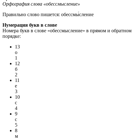
Орфография слова «обессмысление»
Правильно слово пишется:
обессмы́сление
Нумерация букв в слове
Номера букв в слове «обессмысление» в прямом и обратном
порядке:
13
о
1
12
б
2
11
е
3
10
с
4
9
с
5
8
м