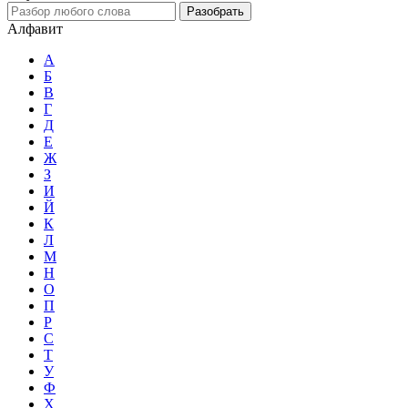
Разобрать
Алфавит
А
Б
В
Г
Д
Е
Ж
З
И
Й
К
Л
М
Н
О
П
Р
С
Т
У
Ф
Х