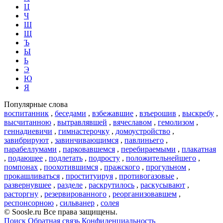
Ц
Ч
Ш
Щ
Ъ
Ы
Ь
Э
Ю
Я
Популярные слова
воспитанник
,
беседами
,
взбежавшие
,
взъерошив
,
выскребу
,
высчитанною
,
вытравлявшей
,
вячеславом
,
гемолизом
,
геннадиевичи
,
гимнастерочку
,
домоустройство
,
завибрируют
,
завинчивающимся
,
павлиньего
,
парабеллумами
,
парковавшемся
,
перебираемыми
,
плакатная
,
подающее
,
подлетать
,
подросту
,
положительнейшего
,
помпонах
,
поохотившимся
,
пражского
,
прогульном
,
прокашливаться
,
проституируя
,
противогазовые
,
развернувшее
,
разделе
,
раскрутилось
,
раскусывают
,
расторгну
,
резервированного
,
реорганизовавшем
,
респонсорною
,
сильванер
,
солея
© Soosle.ru Все права защищены.
Поиск
Обратная связь
Конфиденциальность