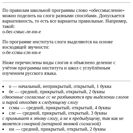
По правилам школьной программы слово «обессмысление»
можно поделить на слоги разными способами. Допускается
вариативность, то есть все варианты правильные. Например,
такой:
о-бес-смыс-ле-ни-е
По программе института слоги выделяются на основе
восходящей звучности:
о-бе-ссмы-сле-ни-е
Ниже перечислены виды слогов и объяснено деление с
учётом программы института и школ с углублённым
изучением русского языка.
о
— начальный, неприкрытый, открытый, 1 буква
бе
— средний, прикрытый, открытый, 2 буквы
сдвоенные согласные сс не разбиваются при выделении слогов
и парой отходят к следующему слогу
ссмы
— средний, прикрытый, открытый, 4 буквы
сле
— средний, прикрытый, открытый, 3 буквы
с примыкает к этому слогу, а не к предыдущему, так как не
является сонорной (непарной звонкой согласной)
ни
— средний, прикрытый, открытый, 2 буквы