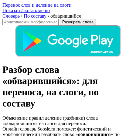
Перенос слов и деление на слоги
Показать/скрыть меню
Словарь
›
По составу
›
обварившийся
Разобрать слова
Разбор слова
«обварившийся»: для
переноса, на слоги, по
составу
Объяснение правил деление (разбивки) слова
«обварившийся» на слоги для переноса.
Онлайн словарь Soosle.ru поможет: фонетический и
морфологический разобрать слово «
обварившийся
» по