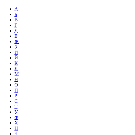
А
Б
В
Г
Д
Е
Ж
З
И
Й
К
Л
М
Н
О
П
Р
С
Т
У
Ф
Х
Ц
Ч