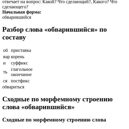
отвечает на вопрос
: Какой? Что сделающий?, Какого? Что
сделающего?
Начальная форма:
обварившийся
Разбор слова «обварившийся» по
составу
об
приставка
вар
корень
и
суффикс
глагольное
ть
окончание
ся
постфикс
обвариться
Сходные по морфемному строению
слова «обварившийся»
Сходные по морфемному строению слова