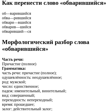
Как перенести слово «обварившийся»
об
—
варившийся
обва
—
рившийся
обвари
—
вшийся
обварив
—
шийся
обваривший
—
ся
Морфологический разбор слова
«обварившийся»
Часть речи:
Причастие (полное)
Грамматика:
часть речи
: причастие (полное);
одушевлённость
: неодушевлённое;
род
: мужской;
число
: единственное;
падеж
: именительный, винительный;
вид
: совершенный;
переходность
: непереходный;
время
: прошедшее;
залог
: действительный залог;