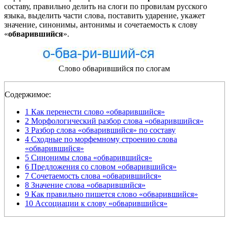
составу, правильно делить на слоги по провилам русского
языка, выделить части слова, поставить ударение, укажет
значение, синонимы, антонимы и сочетаемость к слову
«
обварившийся
».
Слово обварившийся по слогам
Содержимое:
1
Как перенести слово «обварившийся»
2
Морфологический разбор слова «обварившийся»
3
Разбор слова «обварившийся» по составу
4
Сходные по морфемному строению слова
«обварившийся»
5
Синонимы слова «обварившийся»
6
Предложения со словом «обварившийся»
7
Сочетаемость слова «обварившийся»
8
Значение слова «обварившийся»
9
Как правильно пишется слово «обварившийся»
10
Ассоциации к слову «обварившийся»