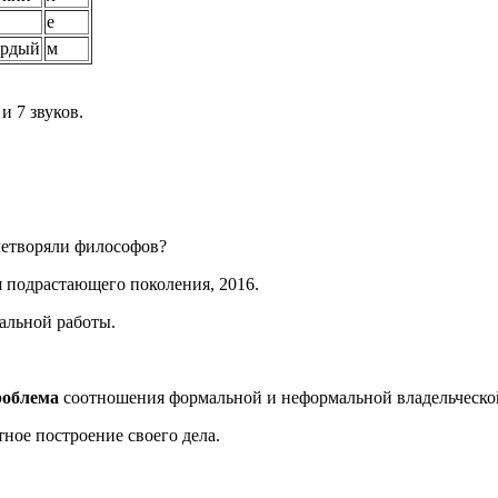
е
ёрдый
м
и 7 звуков.
летворяли философов?
 подрастающего поколения, 2016.
альной работы.
роблема
соотношения формальной и неформальной владельческой
ное построение своего дела.