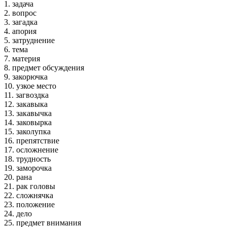
1. задача
2. вопрос
3. загадка
4. апория
5. затруднение
6. тема
7. материя
8. предмет обсуждения
9. закорючка
10. узкое место
11. загвоздка
12. закавыка
13. закавычка
14. заковырка
15. заколупка
16. препятствие
17. осложнение
18. трудность
19. заморочка
20. рана
21. рак головы
22. сложнячка
23. положение
24. дело
25. предмет внимания