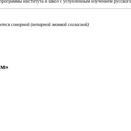
программы института и школ с углублённым изучением русского
яется сонорной (непарной звонкой согласной)
ем»