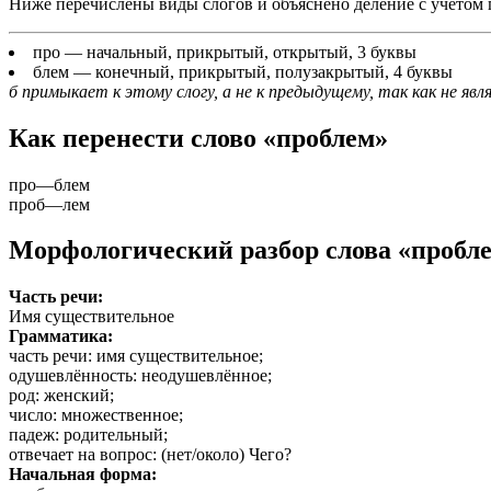
Ниже перечислены виды слогов и объяснено деление с учётом 
про
— начальный, прикрытый, открытый, 3 буквы
блем
— конечный, прикрытый, полузакрытый, 4 буквы
б примыкает к этому слогу, а не к предыдущему, так как не явл
Как перенести слово «проблем»
про
—
блем
проб
—
лем
Морфологический разбор слова «пробл
Часть речи:
Имя существительное
Грамматика:
часть речи
: имя существительное;
одушевлённость
: неодушевлённое;
род
: женский;
число
: множественное;
падеж
: родительный;
отвечает на вопрос
: (нет/около) Чего?
Начальная форма: