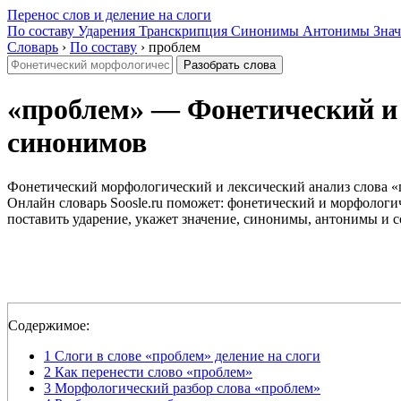
Перенос слов и деление на слоги
По составу
Ударения
Транскрипция
Синонимы
Антонимы
Знач
Словарь
›
По составу
›
проблем
Разобрать слова
«проблем» — Фонетический и м
синонимов
Фонетический морфологический и лексический анализ слова «
Онлайн словарь Soosle.ru поможет: фонетический и морфологич
поставить ударение, укажет значение, синонимы, антонимы и с
Содержимое:
1
Слоги в слове «проблем» деление на слоги
2
Как перенести слово «проблем»
3
Морфологический разбор слова «проблем»