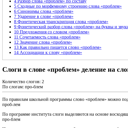
4
Разбор слова «проблем» по составу
5
Сходные по морфемному строению слова «проблем»
6
Синонимы слова «проблем»
7
Ударение в слове «проблем»
8
Фонетическая транскрипция слова «проблем»
9
Фонетический разбор слова «проблем» на буквы и звук
10
Предложения со словом «проблем»
11
Сочетаемость слова «проблем»
12
Значение слова «проблем»
13
Как правильно пишется слово «проблем»
14
Ассоциации к слову «проблем»
Слоги в слове «проблем» деление на сло
Количество слогов: 2
По слогам: про-блем
По правилам школьной программы слово «проблем» можно подел
проб-лем
По программе института слоги выделяются на основе восходящ
про-блем