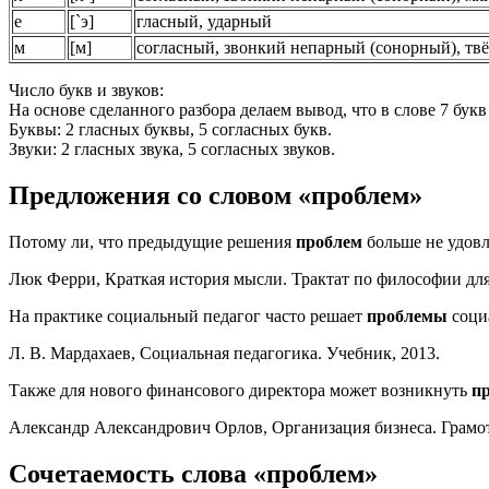
е
[
`э
]
гласный, ударный
м
[
м
]
согласный, звонкий непарный
(сонорный)
, тв
Число букв и звуков:
На основе сделанного разбора делаем вывод, что в слове 7 букв 
Буквы: 2 гласных буквы, 5 согласных букв.
Звуки: 2 гласных звука, 5 согласных звуков.
Предложения со словом «проблем»
Потому ли, что предыдущие решения
проблем
больше не удов
Люк Ферри, Краткая история мысли. Трактат по философии для
На практике социальный педагог часто решает
проблемы
соци
Л. В. Мардахаев, Социальная педагогика. Учебник, 2013.
Также для нового финансового директора может возникнуть
п
Александр Александрович Орлов, Организация бизнеса. Грамот
Сочетаемость слова «проблем»