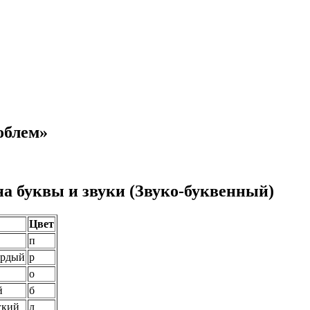
облем»
на буквы и звуки (Звуко-буквенный)
Цвет
п
ёрдый
р
о
й
б
гкий
л