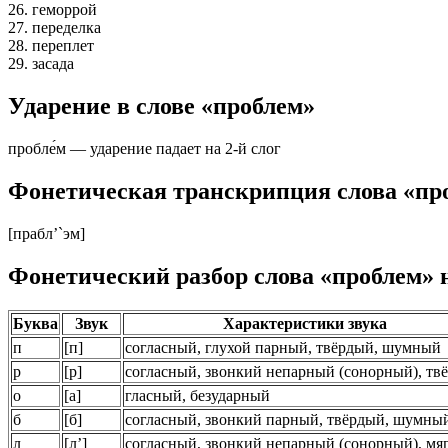
26. геморрой
27. переделка
28. переплет
29. засада
Ударение в слове «проблем»
пробле́м — ударение падает на 2-й слог
Фонетическая транскрипция слова «пр
[прабл’`эм]
Фонетический разбор слова «проблем» 
Буква
Звук
Характеристики звука
п
[
п
]
согласный, глухой парный, твёрдый,
шумный
р
[
р
]
согласный, звонкий непарный
(сонорный)
, тв
о
[
а
]
гласный, безударный
б
[
б
]
согласный, звонкий парный, твёрдый,
шумны
л
[
л’
]
согласный, звонкий непарный
(сонорный)
, мя