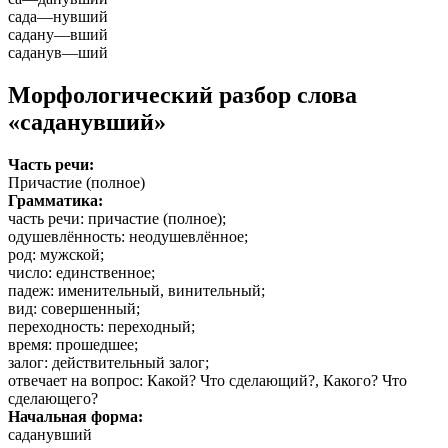
сада
—
нувший
садану
—
вший
саданув
—
ший
Морфологический разбор слова
«саданувший»
Часть речи:
Причастие (полное)
Грамматика:
часть речи
: причастие (полное);
одушевлённость
: неодушевлённое;
род
: мужской;
число
: единственное;
падеж
: именительный, винительный;
вид
: совершенный;
переходность
: переходный;
время
: прошедшее;
залог
: действительный залог;
отвечает на вопрос
: Какой? Что сделающий?, Какого? Что
сделающего?
Начальная форма:
саданувший