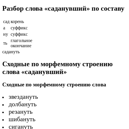
Разбор слова «саданувший» по составу
сад
корень
а
суффикс
ну
суффикс
глагольное
ть
окончание
садануть
Сходные по морфемному строению
слова «саданувший»
Сходные по морфемному строению слова
звездануть
долбануть
резануть
шибануть
сигануть