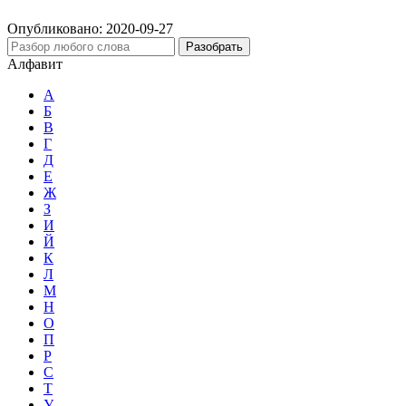
Опубликовано:
2020-09-27
Разобрать
Алфавит
А
Б
В
Г
Д
Е
Ж
З
И
Й
К
Л
М
Н
О
П
Р
С
Т
У