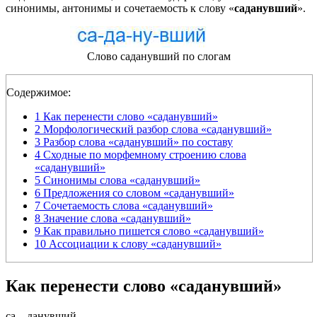
синонимы, антонимы и сочетаемость к слову «
саданувший
».
Слово саданувший по слогам
Содержимое:
1
Как перенести слово «саданувший»
2
Морфологический разбор слова «саданувший»
3
Разбор слова «саданувший» по составу
4
Сходные по морфемному строению слова
«саданувший»
5
Синонимы слова «саданувший»
6
Предложения со словом «саданувший»
7
Сочетаемость слова «саданувший»
8
Значение слова «саданувший»
9
Как правильно пишется слово «саданувший»
10
Ассоциации к слову «саданувший»
Как перенести слово «саданувший»
са
—
данувший