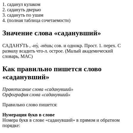
1. саданул кулаком
2. садануть дверью
3. садануть по ушам
4. (полная таблица сочетаемости)
Значение слова «саданувший»
САДАНУ́ТЬ , -ну́, -нёшь; сов. и однокр. Прост. 1. перех. С
размаху всадить что-л. острое. (Малый академический
словарь, МАС)
Как правильно пишется слово
«саданувший»
Правописание слова «саданувший»
Орфография слова «саданувший»
Правильно слово пишется:
Нумерация букв в слове
Номера букв в слове «саданувший» в прямом и обратном
порядке: