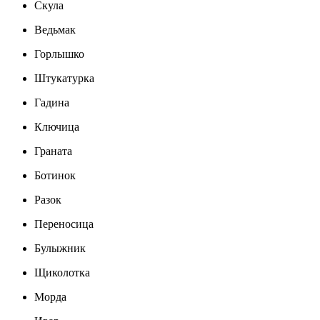
Скула
Ведьмак
Горлышко
Штукатурка
Гадина
Ключица
Граната
Ботинок
Разок
Переносица
Булыжник
Щиколотка
Морда