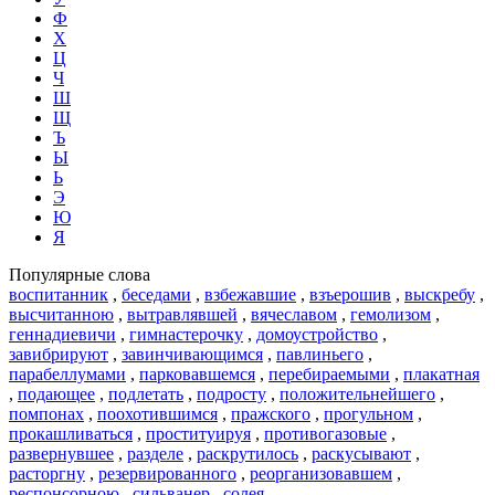
Ф
Х
Ц
Ч
Ш
Щ
Ъ
Ы
Ь
Э
Ю
Я
Популярные слова
воспитанник
,
беседами
,
взбежавшие
,
взъерошив
,
выскребу
,
высчитанною
,
вытравлявшей
,
вячеславом
,
гемолизом
,
геннадиевичи
,
гимнастерочку
,
домоустройство
,
завибрируют
,
завинчивающимся
,
павлиньего
,
парабеллумами
,
парковавшемся
,
перебираемыми
,
плакатная
,
подающее
,
подлетать
,
подросту
,
положительнейшего
,
помпонах
,
поохотившимся
,
пражского
,
прогульном
,
прокашливаться
,
проституируя
,
противогазовые
,
развернувшее
,
разделе
,
раскрутилось
,
раскусывают
,
расторгну
,
резервированного
,
реорганизовавшем
,
респонсорною
,
сильванер
,
солея