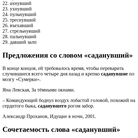
22. ахнувший
23. ухнувший
24. пульнувший
25. треснувший
26. въехавший
27. стрельнувший
28. пальнувший
29. давший залп
Предложения со словом «саданувший»
В конце концов, ей требовалось время, чтобы переварить
случившиеся всего четыре дня назад и крепко
саданувшие
по
мозгу «Сумерки».
Яна Левская, За тёмными окнами.
– Командующий боднул воздух лобастой головой, похожий на
сердитого быка,
саданувшего
рогом забор.
Александр Проханов, Идущие в ночи, 2001.
Сочетаемость слова «саданувший»