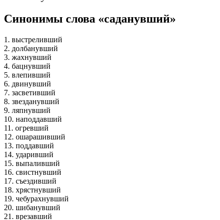
Синонимы слова «саданувший»
1. выстреливший
2. долбанувший
3. жахнувший
4. бацнувший
5. влепивший
6. двинувший
7. засветивший
8. звезданувший
9. ляпнувший
10. наподдавший
11. огревший
12. ошарашивший
13. поддавший
14. ударивший
15. выпаливший
16. свистнувший
17. съездивший
18. хрястнувший
19. чебурахнувший
20. шибанувший
21. врезавший