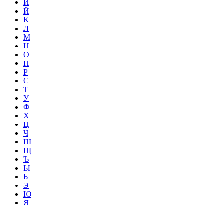
И
Й
К
Л
М
Н
О
П
Р
С
Т
У
Ф
Х
Ц
Ч
Ш
Щ
Ъ
Ы
Ь
Э
Ю
Я