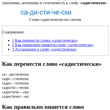
синонимы, антонимы и сочетаемость к слову «
садистически
».
Слово садистически по слогам
Содержимое:
1
Как перенести слово «садистически»
2
Как правильно пишется слово «садистически»
3
Ассоциации к слову «садистически»
Как перенести слово «садистически»
са
—
дистически
сади
—
стически
садис
—
тически
садисти
—
чески
садистиче
—
ски
садистичес
—
ки
Как правильно пишется слово