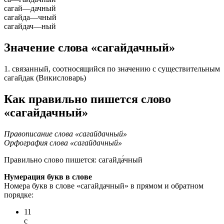
сагай
—
дачный
сагайда
—
чный
сагайдач
—
ный
Значение слова «сагайдачный»
1. связанный, соотносящийся по значению с существительным
сагайдак (Викисловарь)
Как правильно пишется слово
«сагайдачный»
Правописание слова «сагайдачный»
Орфография слова «сагайдачный»
Правильно слово пишется:
сагайда́чный
Нумерация букв в слове
Номера букв в слове «сагайдачный» в прямом и обратном
порядке:
11
с