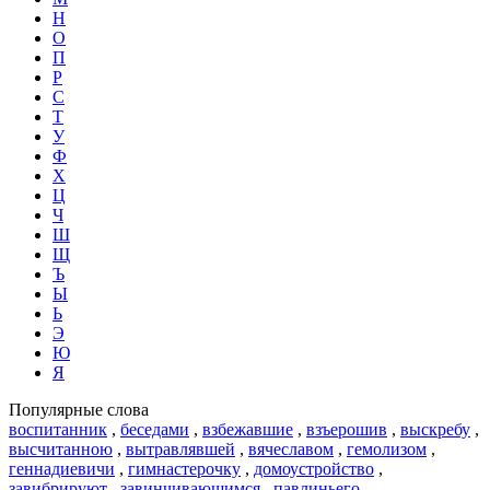
Н
О
П
Р
С
Т
У
Ф
Х
Ц
Ч
Ш
Щ
Ъ
Ы
Ь
Э
Ю
Я
Популярные слова
воспитанник
,
беседами
,
взбежавшие
,
взъерошив
,
выскребу
,
высчитанною
,
вытравлявшей
,
вячеславом
,
гемолизом
,
геннадиевичи
,
гимнастерочку
,
домоустройство
,
завибрируют
,
завинчивающимся
,
павлиньего
,