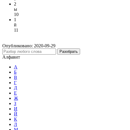
2
ы
10
1
й
11
Опубликовано:
2020-09-29
Разобрать
Алфавит
А
Б
В
Г
Д
Е
Ж
З
И
Й
К
Л
М