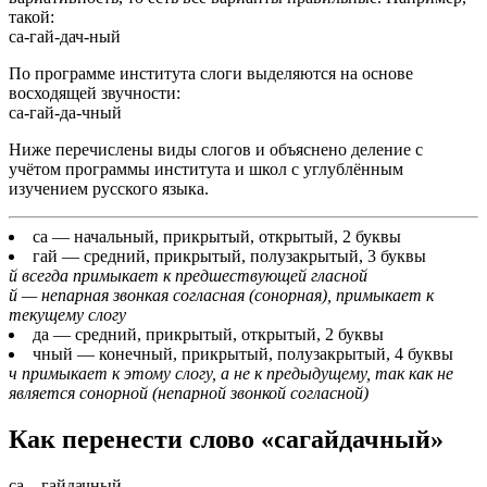
такой:
са-гай-дач-ный
По программе института слоги выделяются на основе
восходящей звучности:
са-гай-да-чный
Ниже перечислены виды слогов и объяснено деление с
учётом программы института и школ с углублённым
изучением русского языка.
са
— начальный, прикрытый, открытый, 2 буквы
гай
— средний, прикрытый, полузакрытый, 3 буквы
й всегда примыкает к предшествующей гласной
й — непарная звонкая согласная (сонорная), примыкает к
текущему слогу
да
— средний, прикрытый, открытый, 2 буквы
чный
— конечный, прикрытый, полузакрытый, 4 буквы
ч примыкает к этому слогу, а не к предыдущему, так как не
является сонорной (непарной звонкой согласной)
Как перенести слово «сагайдачный»
са
—
гайдачный