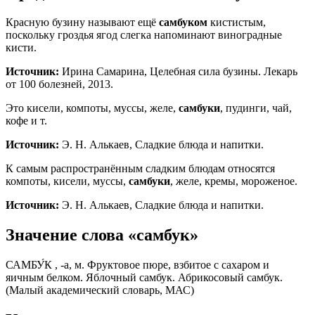
Красную бузину называют ещё
самбуком
кистистым,
поскольку гроздья ягод слегка напоминают виноградные
кисти.
Источник:
Ирина Самарина, Целебная сила бузины. Лекарь
от 100 болезней, 2013.
Это кисели, компоты, муссы, желе,
самбуки
, пудинги, чай,
кофе и т.
Источник:
Э. Н. Алькаев, Сладкие блюда и напитки.
К самым распространённым сладким блюдам относятся
компоты, кисели, муссы,
самбуки
, желе, кремы, мороженое.
Источник:
Э. Н. Алькаев, Сладкие блюда и напитки.
Значение слова «самбук»
САМБУ́К , -а, м. Фруктовое пюре, взбитое с сахаром и
яичным белком. Яблочный самбук. Абрикосовый самбук.
(Малый академический словарь, МАС)