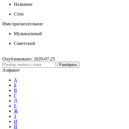
Название
Стен
Имя прилагательное
Музыкальный
Советский
Опубликовано:
2020-07-25
Разобрать
Алфавит
А
Б
В
Г
Д
Е
Ж
З
И
Й