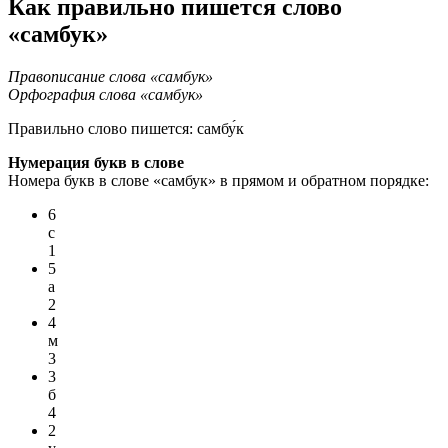
Как правильно пишется слово
«самбук»
Правописание слова «самбук»
Орфография слова «самбук»
Правильно слово пишется:
самбу́к
Нумерация букв в слове
Номера букв в слове «самбук» в прямом и обратном порядке:
6
с
1
5
а
2
4
м
3
3
б
4
2