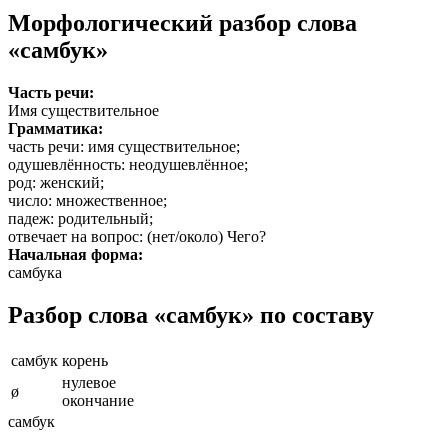
Морфологический разбор слова
«самбук»
Часть речи:
Имя существительное
Грамматика:
часть речи
: имя существительное;
одушевлённость
: неодушевлённое;
род
: женский;
число
: множественное;
падеж
: родительный;
отвечает на вопрос
: (нет/около) Чего?
Начальная форма:
самбука
Разбор слова «самбук» по составу
самбук
корень
нулевое
ø
окончание
самбук