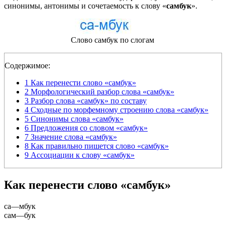
синонимы, антонимы и сочетаемость к слову «
самбук
».
Слово самбук по слогам
Содержимое:
1
Как перенести слово «самбук»
2
Морфологический разбор слова «самбук»
3
Разбор слова «самбук» по составу
4
Сходные по морфемному строению слова «самбук»
5
Синонимы слова «самбук»
6
Предложения со словом «самбук»
7
Значение слова «самбук»
8
Как правильно пишется слово «самбук»
9
Ассоциации к слову «самбук»
Как перенести слово «самбук»
са
—
мбук
сам
—
бук