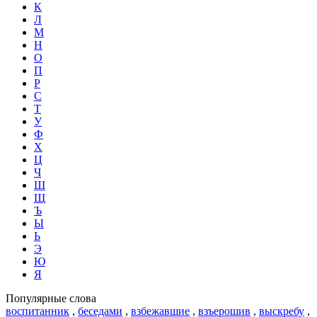
К
Л
М
Н
О
П
Р
С
Т
У
Ф
Х
Ц
Ч
Ш
Щ
Ъ
Ы
Ь
Э
Ю
Я
Популярные слова
воспитанник
,
беседами
,
взбежавшие
,
взъерошив
,
выскребу
,