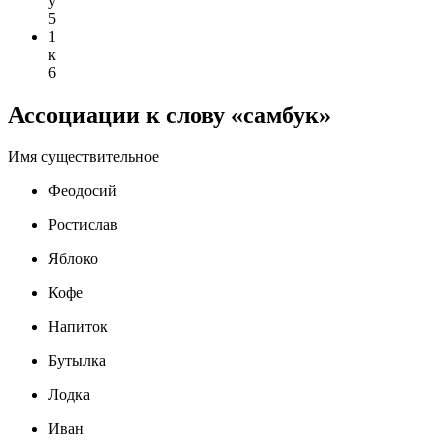
у
5
1
к
6
Ассоциации к слову «самбук»
Имя существительное
Феодосий
Ростислав
Яблоко
Кофе
Напиток
Бутылка
Лодка
Иван