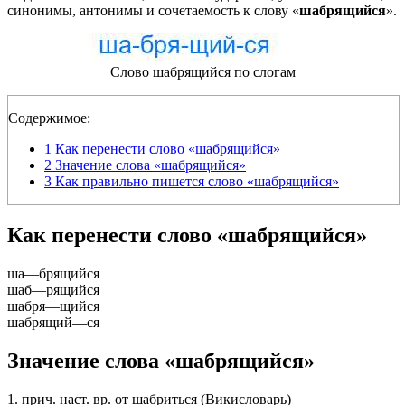
синонимы, антонимы и сочетаемость к слову «
шабрящийся
».
Слово шабрящийся по слогам
Содержимое:
1
Как перенести слово «шабрящийся»
2
Значение слова «шабрящийся»
3
Как правильно пишется слово «шабрящийся»
Как перенести слово «шабрящийся»
ша
—
брящийся
шаб
—
рящийся
шабря
—
щийся
шабрящий
—
ся
Значение слова «шабрящийся»
1. прич. наст. вр. от шабриться (Викисловарь)