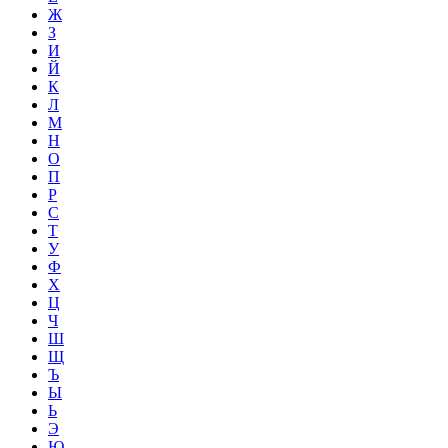
Ж
З
И
Й
К
Л
М
Н
О
П
Р
С
Т
У
Ф
Х
Ц
Ч
Ш
Щ
Ъ
Ы
Ь
Э
Ю