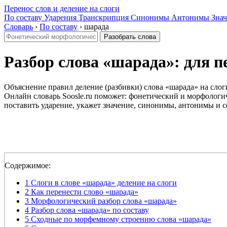
Перенос слов и деление на слоги
По составу
Ударения
Транскрипция
Синонимы
Антонимы
Знач
Словарь
›
По составу
›
шарада
Разобрать слова
Разбор слова «шарада»: для пе
Объяснение правил деление (разбивки) слова «шарада» на слог
Онлайн словарь Soosle.ru поможет: фонетический и морфологич
поставить ударение, укажет значение, синонимы, антонимы и с
Содержимое:
1
Слоги в слове «шарада» деление на слоги
2
Как перенести слово «шарада»
3
Морфологический разбор слова «шарада»
4
Разбор слова «шарада» по составу
5
Сходные по морфемному строению слова «шарада»