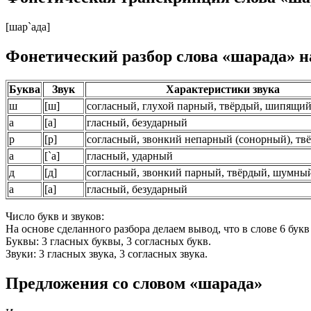
[шар`ада]
Фонетический разбор слова «шарада» н
Буква
Звук
Характеристики звука
ш
[
ш
]
согласный, глухой парный, твёрдый,
шипящи
а
[
а
]
гласный, безударный
р
[
р
]
согласный, звонкий непарный
(сонорный)
, тв
а
[
`а
]
гласный, ударный
д
[
д
]
согласный, звонкий парный, твёрдый,
шумны
а
[
а
]
гласный, безударный
Число букв и звуков:
На основе сделанного разбора делаем вывод, что в слове 6 букв 
Буквы: 3 гласных буквы, 3 согласных букв.
Звуки: 3 гласных звука, 3 согласных звука.
Предложения со словом «шарада»