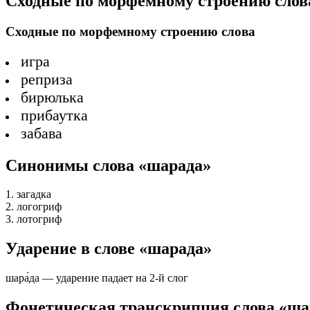
Сходные по морфемному строению слов
Сходные по морфемному строению слова
игра
реприза
бирюлька
прибаутка
забава
Синонимы слова «шарада»
1. загадка
2. логогриф
3. лотогриф
Ударение в слове «шарада»
шара́да — ударение падает на 2-й слог
Фонетическая транскрипция слова «ша