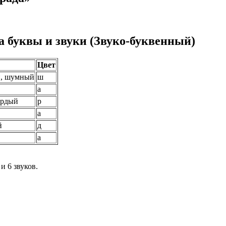
а буквы и звуки (Звуко-буквенный)
Цвет
й
,
шумный
ш
а
ёрдый
р
а
й
д
а
и 6 звуков.