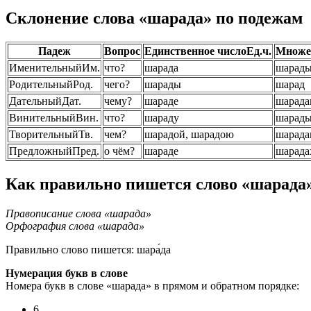
Склонение слова «шарада» по подежам
Падеж
Вопрос
Единственное число
Ед.ч.
Множес
Именительный
Им.
что?
шарада
шарад
Родительный
Род.
чего?
шарады
шарад
Дательный
Дат.
чему?
шараде
шарада
Винительный
Вин.
что?
шараду
шарад
Творительный
Тв.
чем?
шарадой, шарадою
шарада
Предложный
Пред.
о чём?
шараде
шарада
Как правильно пишется слово «шарада
Правописание слова «шарада»
Орфография слова «шарада»
Правильно слово пишется:
шара́да
Нумерация букв в слове
Номера букв в слове «шарада» в прямом и обратном порядке:
6