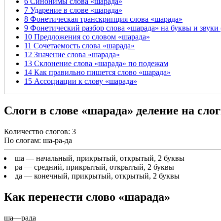
6
Синонимы слова «шарада»
7
Ударение в слове «шарада»
8
Фонетическая транскрипция слова «шарада»
9
Фонетический разбор слова «шарада» на буквы и звуки
10
Предложения со словом «шарада»
11
Сочетаемость слова «шарада»
12
Значение слова «шарада»
13
Склонение слова «шарада» по подежам
14
Как правильно пишется слово «шарада»
15
Ассоциации к слову «шарада»
Слоги в слове «шарада» деление на сло
Количество слогов: 3
По слогам: ша-ра-да
ша
— начальный, прикрытый, открытый, 2 буквы
ра
— средний, прикрытый, открытый, 2 буквы
да
— конечный, прикрытый, открытый, 2 буквы
Как перенести слово «шарада»
ша
—
рада