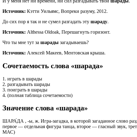
И у меня нет ни времени, ни сил разгадывать твои
шарады
.
Источник:
Кэтти Уильямс, Вопреки разуму, 2012.
До сих пор я так и не сумел разгадать эту
шараду
.
Источник:
Althessa Oldoak, Перешагнуть горизонт.
Что ты мне тут за
шарады
загадываешь?
Источник:
Алексей Макеев, Ментовская крыша.
Сочетаемость слова «шарада»
1. играть в шарады
2. разгадывать шарады
3. поиграть в шарады
4. (полная таблица сочетаемости)
Значение слова «шарада»
ШАРА́ДА , -ы, ж. Игра-загадка, в которой загаданное слово ра
первое — отдельная фигура танца, второе — гласный звук, трет
МАС)