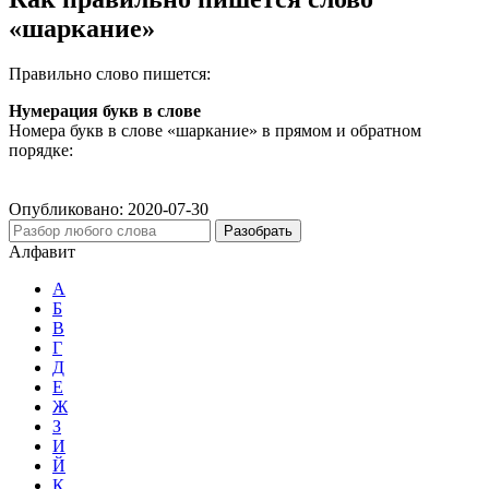
«шаркание»
Правильно слово пишется:
Нумерация букв в слове
Номера букв в слове «шаркание» в прямом и обратном
порядке:
Опубликовано:
2020-07-30
Разобрать
Алфавит
А
Б
В
Г
Д
Е
Ж
З
И
Й
К