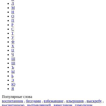
Л
М
Н
О
П
Р
С
Т
У
Ф
Х
Ц
Ч
Ш
Щ
Ъ
Ы
Ь
Э
Ю
Я
Популярные слова
воспитанник
,
беседами
,
взбежавшие
,
взъерошив
,
выскребу
,
высчитанною
,
вытравлявшей
,
вячеславом
,
гемолизом
,