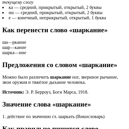
текущему слогу
ка
— средний, прикрытый, открытый, 2 буквы
ни
— средний, прикрытый, открытый, 2 буквы
е
— конечный, неприкрытый, открытый, 1 буква
Как перенести слово «шаркание»
ша
—
ркание
шар
—
кание
шарка
—
ние
Предложения со словом «шаркание»
Можно было различить
шаркание
ног, звериное рычание,
звон оружия и тяжёлое дыхание человека.
Источник:
Э. Р. Берроуз, Боги Марса, 1918.
Значение слова «шаркание»
1. действие по значению гл. шаркать (Викисловарь)
Как правильно пишется слово