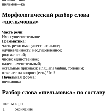
шельмов
—
ка
Морфологический разбор слова
«шельмовка»
Часть речи:
Имя существительное
Грамматика:
часть речи
: имя существительное;
одушевлённость
: неодушевлённое;
род
: женский;
число
: единственное;
падеж
: именительный;
остальные признаки
: singularia tantum, топоним;
отвечает на вопрос
: (есть) Что?
Начальная форма:
шельмовка
Разбор слова «шельмовка» по составу
шельм
корень
а
окончание