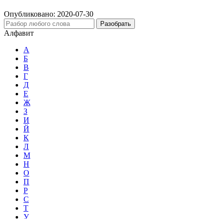
Опубликовано:
2020-07-30
Разобрать
Алфавит
А
Б
В
Г
Д
Е
Ж
З
И
Й
К
Л
М
Н
О
П
Р
С
Т
У