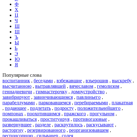
Ф
Х
Ц
Ч
Ш
Щ
Ъ
Ы
Ь
Э
Ю
Я
Популярные слова
воспитанник
,
беседами
,
взбежавшие
,
взъерошив
,
выскребу
,
высчитанною
,
вытравлявшей
,
вячеславом
,
гемолизом
,
геннадиевичи
,
гимнастерочку
,
домоустройство
,
завибрируют
,
завинчивающимся
,
павлиньего
,
парабеллумами
,
парковавшемся
,
перебираемыми
,
плакатная
,
подающее
,
подлетать
,
подросту
,
положительнейшего
,
помпонах
,
поохотившимся
,
пражского
,
прогульном
,
прокашливаться
,
проституируя
,
противогазовые
,
развернувшее
,
разделе
,
раскрутилось
,
раскусывают
,
расторгну
,
резервированного
,
реорганизовавшем
,
респонсорною
,
сильванер
,
солея