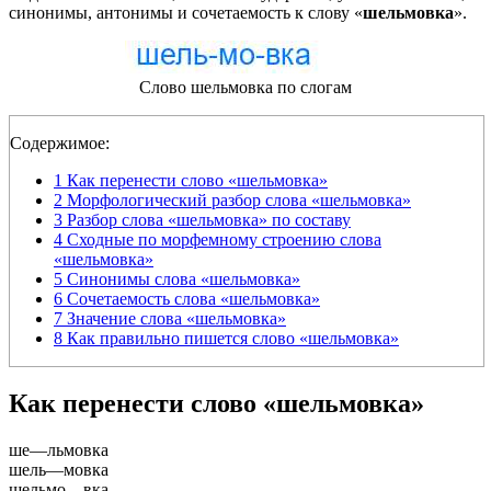
синонимы, антонимы и сочетаемость к слову «
шельмовка
».
Слово шельмовка по слогам
Содержимое:
1
Как перенести слово «шельмовка»
2
Морфологический разбор слова «шельмовка»
3
Разбор слова «шельмовка» по составу
4
Сходные по морфемному строению слова
«шельмовка»
5
Синонимы слова «шельмовка»
6
Сочетаемость слова «шельмовка»
7
Значение слова «шельмовка»
8
Как правильно пишется слово «шельмовка»
Как перенести слово «шельмовка»
ше
—
льмовка
шель
—
мовка
шельмо
—
вка