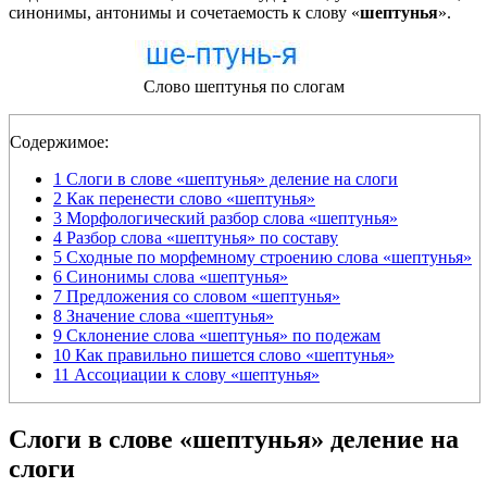
синонимы, антонимы и сочетаемость к слову «
шептунья
».
Слово шептунья по слогам
Содержимое:
1
Слоги в слове «шептунья» деление на слоги
2
Как перенести слово «шептунья»
3
Морфологический разбор слова «шептунья»
4
Разбор слова «шептунья» по составу
5
Сходные по морфемному строению слова «шептунья»
6
Синонимы слова «шептунья»
7
Предложения со словом «шептунья»
8
Значение слова «шептунья»
9
Склонение слова «шептунья» по подежам
10
Как правильно пишется слово «шептунья»
11
Ассоциации к слову «шептунья»
Слоги в слове «шептунья» деление на
слоги