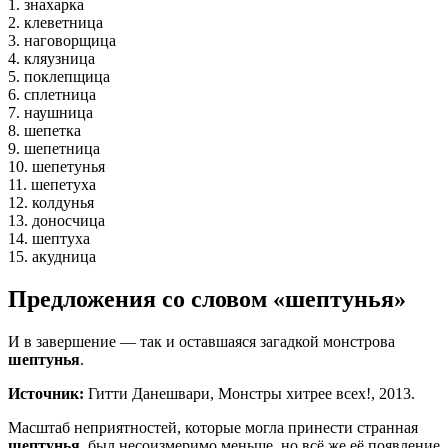
1. знахарка
2. клеветница
3. наговорщица
4. кляузница
5. поклепщица
6. сплетница
7. наушница
8. шепетка
9. шепетница
10. шепетунья
11. шепетуха
12. колдунья
13. доносчица
14. шептуха
15. акудница
Предложения со словом «шептунья»
И в завершение — так и оставшаяся загадкой монстрова
шептунья
.
Источник:
Гитти Данешвари, Монстры хитрее всех!, 2013.
Масштаб неприятностей, которые могла принести странная
шептунья
, был несоизмеримо меньше, но всё же её появление