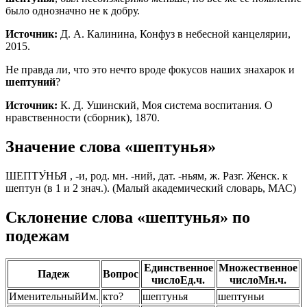
было однозначно не к добру.
Источник:
Д. А. Калинина, Конфуз в небесной канцелярии,
2015.
Не правда ли, что это нечто вроде фокусов наших знахарок и
шептуний
?
Источник:
К. Д. Ушинский, Моя система воспитания. О
нравственности (сборник), 1870.
Значение слова «шептунья»
ШЕПТУ́НЬЯ , -и, род. мн. -ний, дат. -ньям, ж. Разг. Женск. к
шептун (в 1 и 2 знач.). (Малый академический словарь, МАС)
Склонение слова «шептунья» по
подежам
Единственное
Множественное
Падеж
Вопрос
число
Ед.ч.
число
Мн.ч.
Именительный
Им.
кто?
шептунья
шептуньи