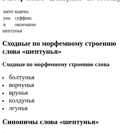
шепт
корень
унь
суффикс
я
окончание
шептунья
Сходные по морфемному строению
слова «шептунья»
Сходные по морфемному строению слова
болтунья
ворчунья
врунья
колдунья
лгунья
Синонимы слова «шептунья»