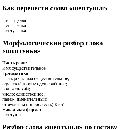
Как перенести слово «шептунья»
ше
—
птунья
шеп
—
тунья
шепту
—
нья
Морфологический разбор слова
«шептунья»
Часть речи:
Имя существительное
Грамматика:
часть речи
: имя существительное;
одушевлённость
: одушевлённое;
род
: женский;
число
: единственное;
падеж
: именительный;
отвечает на вопрос
: (есть) Кто?
Начальная форма:
шептунья
Разбор слова «шептунья» по составу