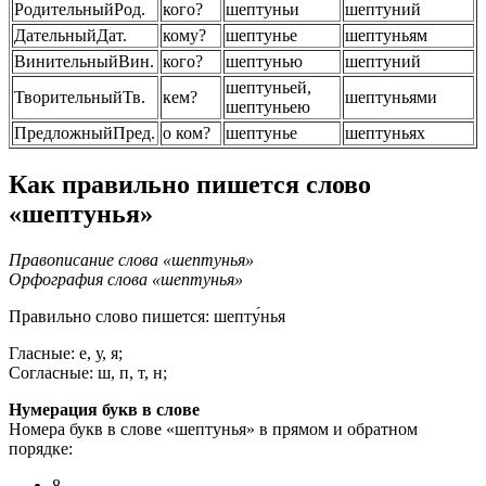
Родительный
Род.
кого?
шептуньи
шептуний
Дательный
Дат.
кому?
шептунье
шептуньям
Винительный
Вин.
кого?
шептунью
шептуний
шептуньей,
Творительный
Тв.
кем?
шептуньями
шептуньею
Предложный
Пред.
о ком?
шептунье
шептуньях
Как правильно пишется слово
«шептунья»
Правописание слова «шептунья»
Орфография слова «шептунья»
Правильно слово пишется:
шепту́нья
Гласные: е, у, я;
Согласные: ш, п, т, н;
Нумерация букв в слове
Номера букв в слове «шептунья» в прямом и обратном
порядке:
8