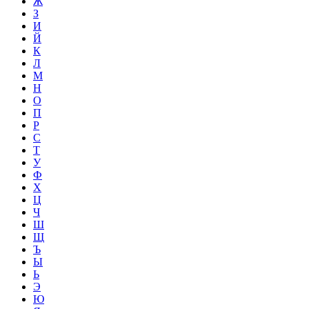
Ж
З
И
Й
К
Л
М
Н
О
П
Р
С
Т
У
Ф
Х
Ц
Ч
Ш
Щ
Ъ
Ы
Ь
Э
Ю