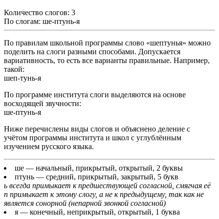
Количество слогов: 3
По слогам: ше-птунь-я
По правилам школьной программы слово «шептунья» можно
поделить на слоги разными способами. Допускается
вариативность, то есть все варианты правильные. Например,
такой:
шеп-тунь-я
По программе института слоги выделяются на основе
восходящей звучности:
ше-птунь-я
Ниже перечислены виды слогов и объяснено деление с
учётом программы института и школ с углублённым
изучением русского языка.
ше
— начальный, прикрытый, открытый, 2 буквы
птунь
— средний, прикрытый, закрытый, 5 букв
ь всегда примыкает к предшествующей согласной, смягчая её
п примыкает к этому слогу, а не к предыдущему, так как не
является сонорной (непарной звонкой согласной)
я
— конечный, неприкрытый, открытый, 1 буква