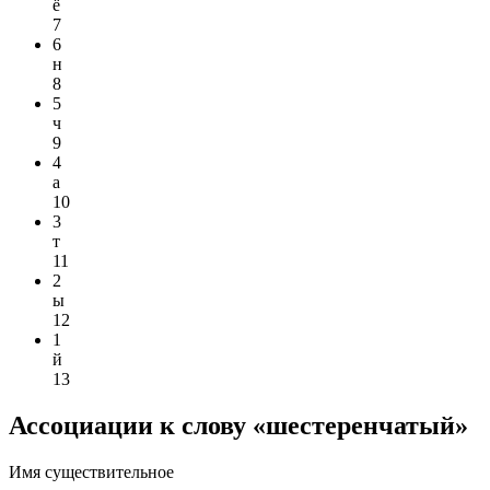
ё
7
6
н
8
5
ч
9
4
а
10
3
т
11
2
ы
12
1
й
13
Ассоциации к слову «шестеренчатый»
Имя существительное