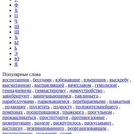
Ф
Х
Ц
Ч
Ш
Щ
Ъ
Ы
Ь
Э
Ю
Я
Популярные слова
воспитанник
,
беседами
,
взбежавшие
,
взъерошив
,
выскребу
,
высчитанною
,
вытравлявшей
,
вячеславом
,
гемолизом
,
геннадиевичи
,
гимнастерочку
,
домоустройство
,
завибрируют
,
завинчивающимся
,
павлиньего
,
парабеллумами
,
парковавшемся
,
перебираемыми
,
плакатная
,
подающее
,
подлетать
,
подросту
,
положительнейшего
,
помпонах
,
поохотившимся
,
пражского
,
прогульном
,
прокашливаться
,
проституируя
,
противогазовые
,
развернувшее
,
разделе
,
раскрутилось
,
раскусывают
,
расторгну
,
резервированного
,
реорганизовавшем
,
респонсорною
,
сильванер
,
солея