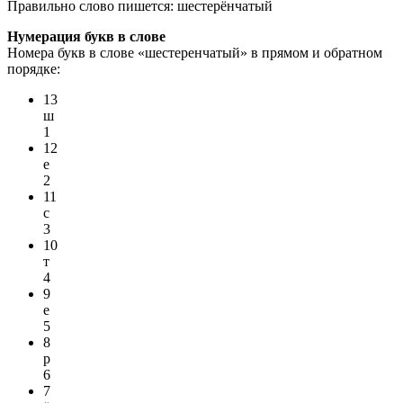
Правильно слово пишется:
шестерёнчатый
Нумерация букв в слове
Номера букв в слове «шестеренчатый» в прямом и обратном
порядке:
13
ш
1
12
е
2
11
с
3
10
т
4
9
е
5
8
р
6
7