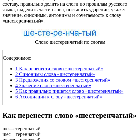
составу, правильно делить на слоги по провилам русского
языка, выделить части слова, поставить ударение, укажет
значение, синонимы, антонимы и сочетаемость к слову
«
шестеренчатый
».
Слово шестеренчатый по слогам
Содержимое:
1
Как перенести слово «шестеренчатый»
2
Синонимы слова «шестеренчатый»
3
Предложения со словом «шестеренчатый»
4
Значение слова «шестеренчатый»
5
Как правильно пишется слово «шестеренчатый»
6
Ассоциации к слову «шестеренчатый»
Как перенести слово «шестеренчатый»
ше
—
стеренчатый
шес
—
теренчатый
шесте
—
ренчатый