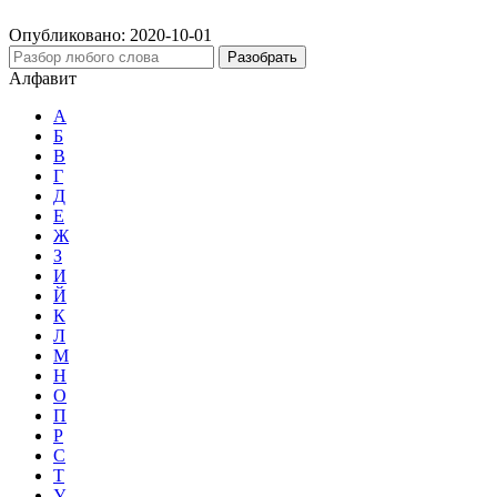
Опубликовано:
2020-10-01
Разобрать
Алфавит
А
Б
В
Г
Д
Е
Ж
З
И
Й
К
Л
М
Н
О
П
Р
С
Т
У