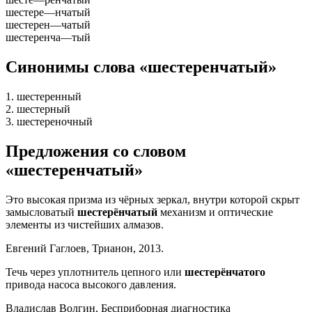
шестере
—
нчатый
шестерен
—
чатый
шестеренча
—
тый
Синонимы слова «шестеренчатый»
1. шестеренный
2. шестерный
3. шестереночный
Предложения со словом
«шестеренчатый»
Это высокая призма из чёрных зеркал, внутри которой скрыт
замысловатый
шестерёнчатый
механизм и оптические
элементы из чистейших алмазов.
Евгений Гаглоев, Трианон, 2013.
Течь через уплотнитель цепного или
шестерёнчатого
привода насоса высокого давления.
Владислав Волгин, Бесприборная диагностика