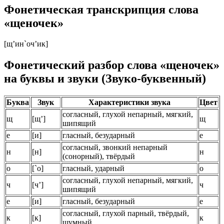
Фонетическая транскрипция слова
«щеночек»
[щ’ин`оч’ик]
Фонетический разбор слова «щеночек»
на буквы и звуки (Звуко-буквенный)
Буква
Звук
Характеристики звука
Цвет
согласный, глухой непарный, мягкий,
щ
[
щ’
]
щ
шипящий
е
[
и
]
гласный, безударный
е
согласный, звонкий непарный
н
[
н
]
н
(сонорный)
, твёрдый
о
[
`о
]
гласный, ударный
о
согласный, глухой непарный, мягкий,
ч
[
ч’
]
ч
шипящий
е
[
и
]
гласный, безударный
е
согласный, глухой парный, твёрдый,
к
[
к
]
к
шумный