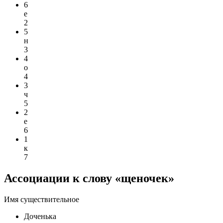
6
е
2
5
н
3
4
о
4
3
ч
5
2
е
6
1
к
7
Ассоциации к слову «щеночек»
Имя существительное
Доченька