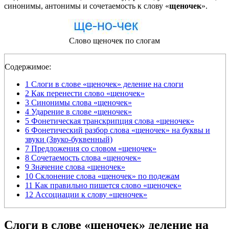
синонимы, антонимы и сочетаемость к слову «
щеночек
».
Слово щеночек по слогам
Содержимое:
1
Слоги в слове «щеночек» деление на слоги
2
Как перенести слово «щеночек»
3
Синонимы слова «щеночек»
4
Ударение в слове «щеночек»
5
Фонетическая транскрипция слова «щеночек»
6
Фонетический разбор слова «щеночек» на буквы и
звуки (Звуко-буквенный)
7
Предложения со словом «щеночек»
8
Сочетаемость слова «щеночек»
9
Значение слова «щеночек»
10
Склонение слова «щеночек» по подежам
11
Как правильно пишется слово «щеночек»
12
Ассоциации к слову «щеночек»
Слоги в слове «щеночек» деление на