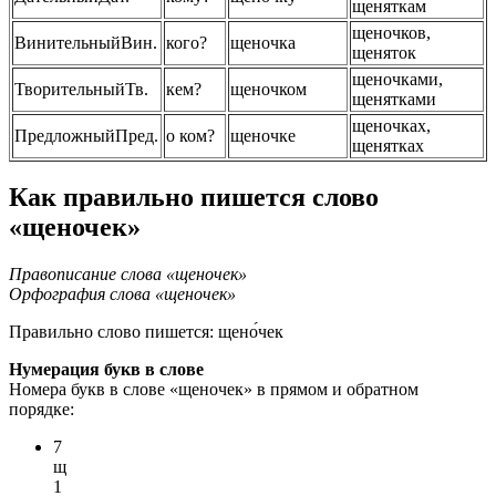
щеняткам
щеночков,
Винительный
Вин.
кого?
щеночка
щеняток
щеночками,
Творительный
Тв.
кем?
щеночком
щенятками
щеночках,
Предложный
Пред.
о ком?
щеночке
щенятках
Как правильно пишется слово
«щеночек»
Правописание слова «щеночек»
Орфография слова «щеночек»
Правильно слово пишется:
щено́чек
Нумерация букв в слове
Номера букв в слове «щеночек» в прямом и обратном
порядке:
7
щ
1