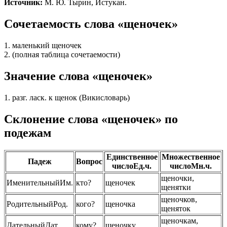
Источник:
М. Ю. Тырин, Истукан.
Сочетаемость слова «щеночек»
1. маленький щеночек
2. (полная таблица сочетаемости)
Значение слова «щеночек»
1. разг. ласк. к щенок (Викисловарь)
Склонение слова «щеночек» по
подежам
Единственное
Множественное
Падеж
Вопрос
число
Ед.ч.
число
Мн.ч.
щеночки,
Именительный
Им.
кто?
щеночек
щенятки
щеночков,
Родительный
Род.
кого?
щеночка
щеняток
щеночкам,
Дательный
Дат.
кому?
щеночку