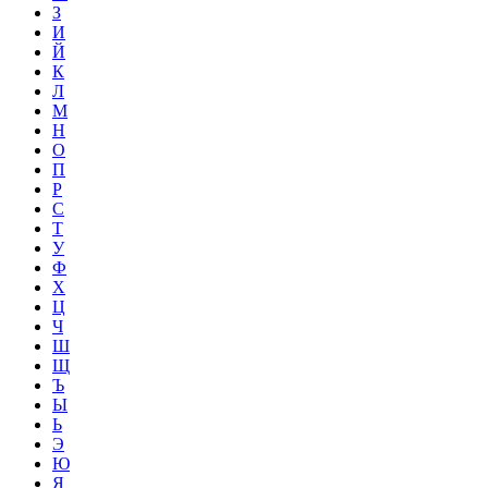
З
И
Й
К
Л
М
Н
О
П
Р
С
Т
У
Ф
Х
Ц
Ч
Ш
Щ
Ъ
Ы
Ь
Э
Ю
Я