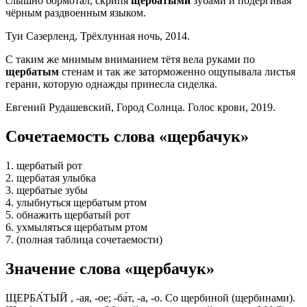
слышно бормотал, скрипя
щербатыми
зубами и подёргивая
чёрным раздвоенным языком.
Туи Сазерленд, Трёхлунная ночь, 2014.
С таким же мнимым вниманием тётя вела руками по
щербатым
стенам и так же заторможенно ощупывала листья
герани, которую однажды принесла сиделка.
Евгений Рудашевский, Город Солнца. Голос крови, 2019.
Сочетаемость слова «щербачук»
1. щербатый рот
2. щербатая улыбка
3. щербатые зубы
4. улыбнуться щербатым ртом
5. обнажить щербатый рот
6. ухмыляться щербатым ртом
7. (полная таблица сочетаемости)
Значение слова «щербачук»
ЩЕРБА́ТЫЙ , -ая, -ое; -ба́т, -а, -о. Со щербиной (щербинами).