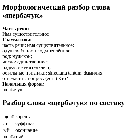
Морфологический разбор слова
«щербачук»
Часть речи:
Имя существительное
Грамматика:
часть речи
: имя существительное;
одушевлённость
: одушевлённое;
род
: мужской;
число
: единственное;
падеж
: именительный;
остальные признаки
: singularia tantum, фамилия;
отвечает на вопрос
: (есть) Кто?
Начальная форма:
щербачук
Разбор слова «щербачук» по составу
щерб
корень
ат
суффикс
ый
окончание
щербатый