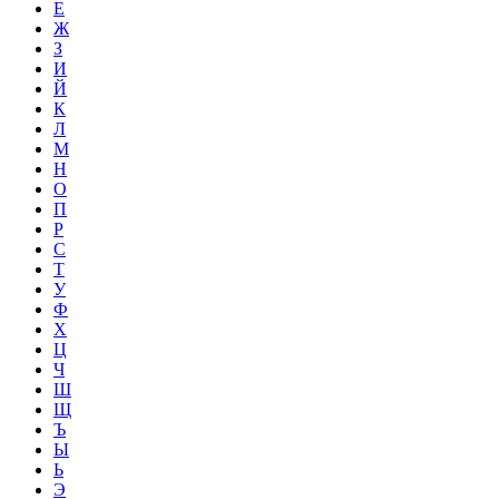
Е
Ж
З
И
Й
К
Л
М
Н
О
П
Р
С
Т
У
Ф
Х
Ц
Ч
Ш
Щ
Ъ
Ы
Ь
Э