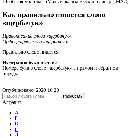
Щербатая мостовая. (Малый академический словарь, МАС)
Как правильно пишется слово
«щербачук»
Правописание слова «щербачук»
Орфография слова «щербачук»
Правильно слово пишется:
Нумерация букв в слове
Номера букв в слове «щербачук» в прямом и обратном
порядке:
Опубликовано:
2020-10-28
Разобрать
Алфавит
А
Б
В
Г
Д