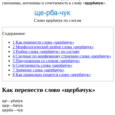
синонимы, антонимы и сочетаемость к слову «
щербачук
».
Слово щербачук по слогам
Содержимое:
1
Как перенести слово «щербачук»
2
Морфологический разбор слова «щербачук»
3
Разбор слова «щербачук» по составу
4
Сходные по морфемному строению слова «щербачук»
5
Предложения со словом «щербачук»
6
Сочетаемость слова «щербачук»
7
Значение слова «щербачук»
8
Как правильно пишется слово «щербачук»
Как перенести слово «щербачук»
ще
—
рбачук
щер
—
бачук
щерба
—
чук