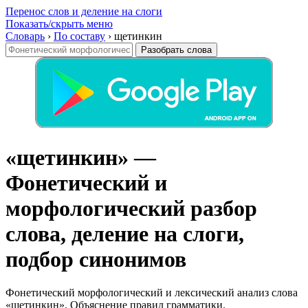
Перенос слов и деление на слоги
Показать/скрыть меню
Словарь
›
По составу
›
щетинкин
Разобрать слова
«щетинкин» —
Фонетический и
морфологический разбор
слова, деление на слоги,
подбор синонимов
Фонетический морфологический и лексический анализ слова
«щетинкин». Объяснение правил грамматики.