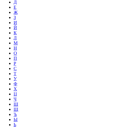
Д
Е
Ж
З
И
Й
К
Л
М
Н
О
П
Р
С
Т
У
Ф
Х
Ц
Ч
Ш
Щ
Ъ
Ы
Ь