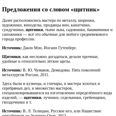
Предложения со словом «щитник»
Далее расположились мастера по металлу, шорники,
художники, виноделы, продавцы вин, канатчики,
сундучники,
щитники
, ткачи льна, садовники, башмачники и
сапожники — всё это обычные для любого средневекового
города профессии.
Источник:
Джон Мэн, Иоганн Гутенберг.
Щитники
, как несложно догадаться, делали прочные,
удобные и относительно лёгкие щиты.
Источник:
В. Ю. Чумаков, Демидовы. Пять поколений
металлургов России, 2011.
Здесь были и кузнецы, и гончары, и мастера золотых и
серебряных дел, и множество мастеров,
специализировавшихся на изготовлении определённого вида
изделий, —
щитники
, лучники, седельники, гребенщики,
гвоздочники и т.
Источник:
В. Л. Телицын, Русское иго, или Нашествие
ушкуйников на Золотую Орду, 2013.