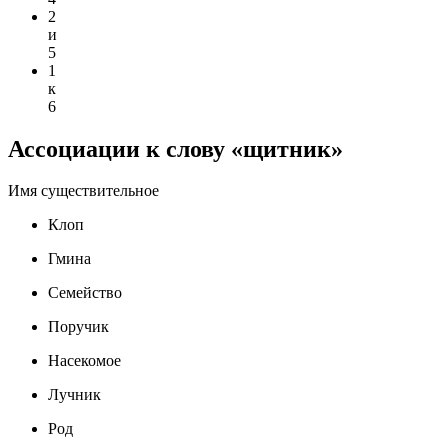
2
и
5
1
к
6
Ассоциации к слову «щитник»
Имя существительное
Клоп
Гмина
Семейство
Поручик
Насекомое
Лучник
Род