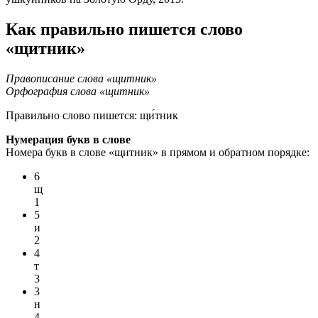
Как правильно пишется слово
«щитник»
Правописание слова «щитник»
Орфография слова «щитник»
Правильно слово пишется:
щи́тник
Нумерация букв в слове
Номера букв в слове «щитник» в прямом и обратном порядке:
6
щ
1
5
и
2
4
т
3
3
н
4