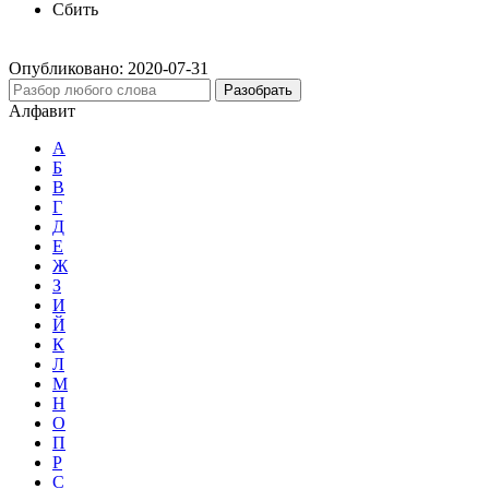
Сбить
Опубликовано:
2020-07-31
Разобрать
Алфавит
А
Б
В
Г
Д
Е
Ж
З
И
Й
К
Л
М
Н
О
П
Р
С