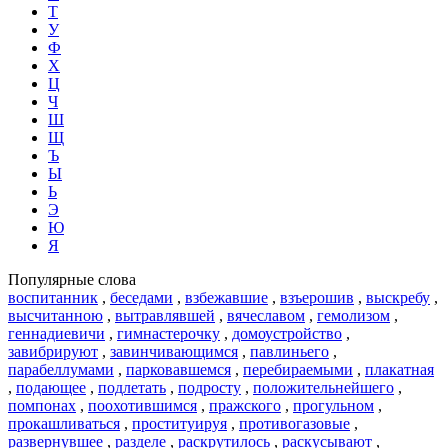
Т
У
Ф
Х
Ц
Ч
Ш
Щ
Ъ
Ы
Ь
Э
Ю
Я
Популярные слова
воспитанник
,
беседами
,
взбежавшие
,
взъерошив
,
выскребу
,
высчитанною
,
вытравлявшей
,
вячеславом
,
гемолизом
,
геннадиевичи
,
гимнастерочку
,
домоустройство
,
завибрируют
,
завинчивающимся
,
павлиньего
,
парабеллумами
,
парковавшемся
,
перебираемыми
,
плакатная
,
подающее
,
подлетать
,
подросту
,
положительнейшего
,
помпонах
,
поохотившимся
,
пражского
,
прогульном
,
прокашливаться
,
проституируя
,
противогазовые
,
развернувшее
,
разделе
,
раскрутилось
,
раскусывают
,