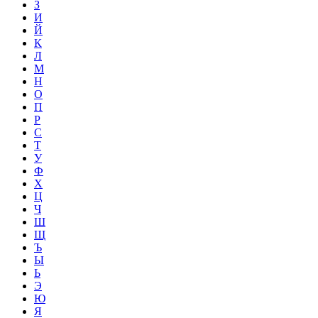
З
И
Й
К
Л
М
Н
О
П
Р
С
Т
У
Ф
Х
Ц
Ч
Ш
Щ
Ъ
Ы
Ь
Э
Ю
Я