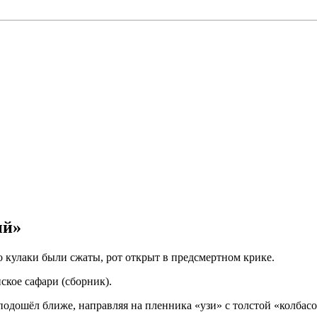
ый»
о кулаки были сжаты, рот открыт в предсмертном крике.
кое сафари (сборник).
дошёл ближе, направляя на пленника «узи» с толстой «колбасо