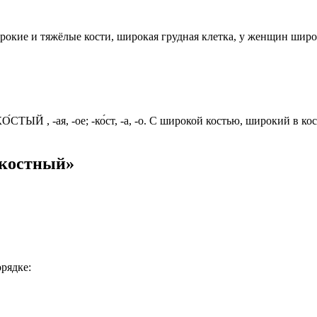
окие и тяжёлые кости, широкая грудная клетка, у женщин широк
ЫЙ , -ая, -ое; -ко́ст, -а, -о. С широкой костью, широкий в кос
окостный»
рядке: