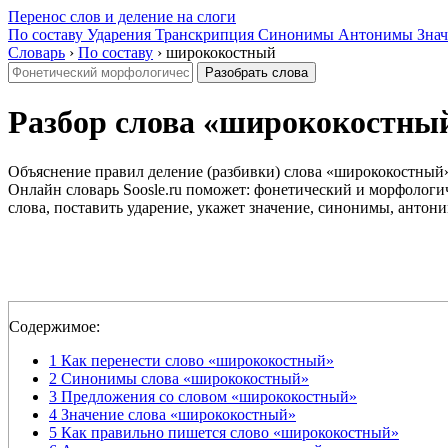
Перенос слов и деление на слоги
По составу
Ударения
Транскрипция
Синонимы
Антонимы
Знач
Словарь
›
По составу
›
ширококостный
Разобрать слова
Разбор слова «ширококостный»
Объяснение правил деление (разбивки) слова «ширококостный» 
Онлайн словарь Soosle.ru поможет: фонетический и морфологич
слова, поставить ударение, укажет значение, синонимы, антони
Содержимое:
1
Как перенести слово «ширококостный»
2
Синонимы слова «ширококостный»
3
Предложения со словом «ширококостный»
4
Значение слова «ширококостный»
5
Как правильно пишется слово «ширококостный»