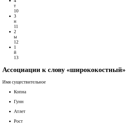
4
т
10
3
н
11
2
ы
12
1
й
13
Ассоциации к слову «ширококостный»
Имя существительное
Копна
Гунн
Атлет
Рост