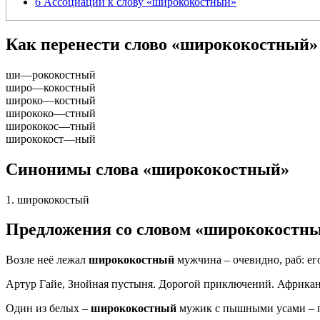
6
Ассоциации к слову «ширококостный»
Как перенести слово «ширококостный»
ши
—
рококостный
широ
—
кокостный
широко
—
костный
ширококо
—
стный
ширококос
—
тный
ширококост
—
ный
Синонимы слова «ширококостный»
1. ширококостый
Предложения со словом «ширококостн
Возле неё лежал
ширококостный
мужчина – очевидно, раб: ег
Артур Гайе, Знойная пустыня. Дорогой приключений. Африканс
Один из белых –
ширококостный
мужик с пышными усами – по