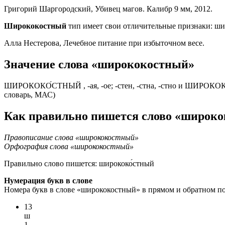
Григорий Шаргородский, Убивец магов. Калибр 9 мм, 2012.
Ширококостный
тип имеет свои отличительные признаки: шир
Алла Нестерова, Лечебное питание при избыточном весе.
Значение слова «ширококостный»
ШИРОКОКО́СТНЫЙ , -ая, -ое; -стен, -стна, -стно и ШИРОКОКО́СТ
словарь, МАС)
Как правильно пишется слово «широк
Правописание слова «ширококостный»
Орфография слова «ширококостный»
Правильно слово пишется:
ширококо́стный
Нумерация букв в слове
Номера букв в слове «ширококостный» в прямом и обратном по
13
ш
1