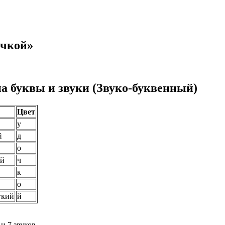
очкой»
на буквы и звуки (Звуко-буквенный)
Цвет
у
й
д
о
й
ч
к
о
гкий
й
и 7 звуков.