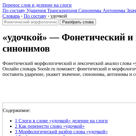
Перенос слов и деление на слоги
По составу
Ударения
Транскрипция
Синонимы
Антонимы
Знач
Словарь
›
По составу
›
удочкой
Разобрать слова
«удочкой» — Фонетический и м
синонимов
Фонетический морфологический и лексический анализ слова «
Онлайн словарь Soosle.ru поможет: фонетический и морфологич
поставить ударение, укажет значение, синонимы, антонимы и с
Содержимое:
1
Слоги в слове «удочкой» деление на слоги
2
Как перенести слово «удочкой»
3
Морфологический разбор слова «удочкой»