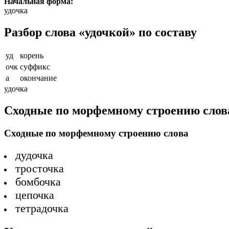
Начальная форма:
удочка
Разбор слова «удочкой» по составу
уд
корень
очк
суффикс
а
окончание
удочка
Сходные по морфемному строению слов
Сходные по морфемному строению слова
дудочка
тросточка
бомбочка
цепочка
тетрадочка