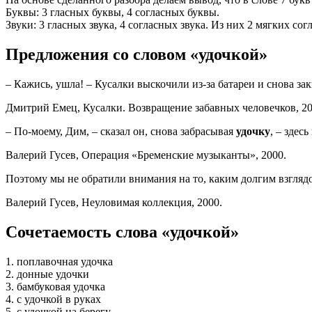
Буквы: 3 гласных буквы, 4 согласных буквы.
Звуки: 3 гласных звука, 4 согласных звука. Из них 2 мягких со
Предложения со словом «удочкой»
– Кажись, ушла! – Кусалки выскочили из-за батареи и снова з
Дмитрий Емец, Кусалки. Возвращение забавных человечков, 20
– По-моему, Дим, – сказал он, снова забрасывая
удочку
, – здес
Валерий Гусев, Операция «Бременские музыканты», 2000.
Поэтому мы не обратили внимания на то, каким долгим взглядо
Валерий Гусев, Неуловимая коллекция, 2000.
Сочетаемость слова «удочкой»
1. поплавочная удочка
2. донные удочки
3. бамбуковая удочка
4. с удочкой в руках
5. с удочкой на берегу