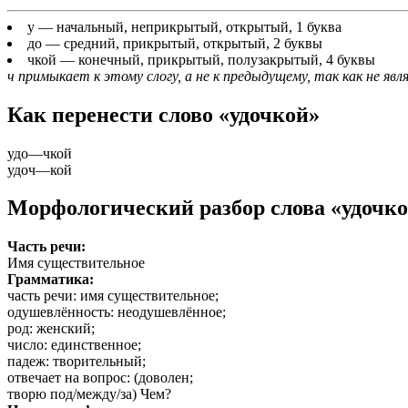
у
— начальный, неприкрытый, открытый, 1 буква
до
— средний, прикрытый, открытый, 2 буквы
чкой
— конечный, прикрытый, полузакрытый, 4 буквы
ч примыкает к этому слогу, а не к предыдущему, так как не явл
Как перенести слово «удочкой»
удо
—
чкой
удоч
—
кой
Морфологический разбор слова «удочк
Часть речи:
Имя существительное
Грамматика:
часть речи
: имя существительное;
одушевлённость
: неодушевлённое;
род
: женский;
число
: единственное;
падеж
: творительный;
отвечает на вопрос
: (доволен;
творю под/между/за) Чем?