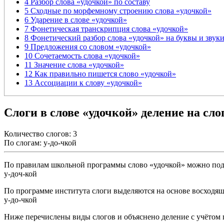
4
Разбор слова «удочкой» по составу
5
Сходные по морфемному строению слова «удочкой»
6
Ударение в слове «удочкой»
7
Фонетическая транскрипция слова «удочкой»
8
Фонетический разбор слова «удочкой» на буквы и звуки
9
Предложения со словом «удочкой»
10
Сочетаемость слова «удочкой»
11
Значение слова «удочкой»
12
Как правильно пишется слово «удочкой»
13
Ассоциации к слову «удочкой»
Слоги в слове «удочкой» деление на сло
Количество слогов: 3
По слогам: у-до-чкой
По правилам школьной программы слово «удочкой» можно подел
у-доч-кой
По программе института слоги выделяются на основе восходящ
у-до-чкой
Ниже перечислены виды слогов и объяснено деление с учётом 