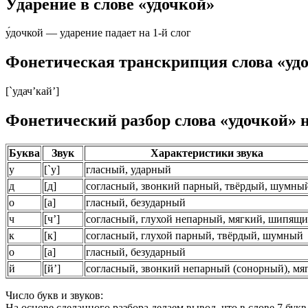
Ударение в слове «удочкой»
у́дочкой — ударение падает на 1-й слог
Фонетическая транскрипция слова «уд
[`удач’кай’]
Фонетический разбор слова «удочкой» 
Буква
Звук
Характеристики звука
у
[
`у
]
гласный, ударный
д
[
д
]
согласный, звонкий парный, твёрдый,
шумны
о
[
а
]
гласный, безударный
ч
[
ч’
]
согласный, глухой непарный, мягкий,
шипящи
к
[
к
]
согласный, глухой парный, твёрдый,
шумный
о
[
а
]
гласный, безударный
й
[
й’
]
согласный, звонкий непарный
(сонорный)
, мя
Число букв и звуков:
На основе сделанного разбора делаем вывод, что в слове 7 букв 