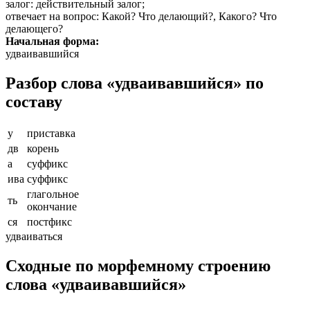
залог
: действительный залог;
отвечает на вопрос
: Какой? Что делающий?, Какого? Что
делающего?
Начальная форма:
удваивавшийся
Разбор слова «удваивавшийся» по
составу
у
приставка
дв
корень
а
суффикс
ива
суффикс
глагольное
ть
окончание
ся
постфикс
удваиваться
Сходные по морфемному строению
слова «удваивавшийся»