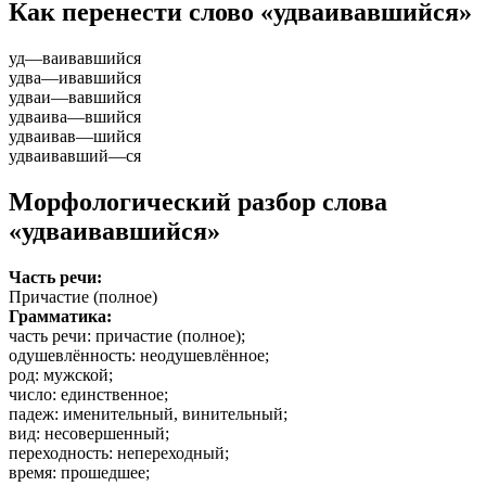
Как перенести слово «удваивавшийся»
уд
—
ваивавшийся
удва
—
ивавшийся
удваи
—
вавшийся
удваива
—
вшийся
удваивав
—
шийся
удваивавший
—
ся
Морфологический разбор слова
«удваивавшийся»
Часть речи:
Причастие (полное)
Грамматика:
часть речи
: причастие (полное);
одушевлённость
: неодушевлённое;
род
: мужской;
число
: единственное;
падеж
: именительный, винительный;
вид
: несовершенный;
переходность
: непереходный;
время
: прошедшее;