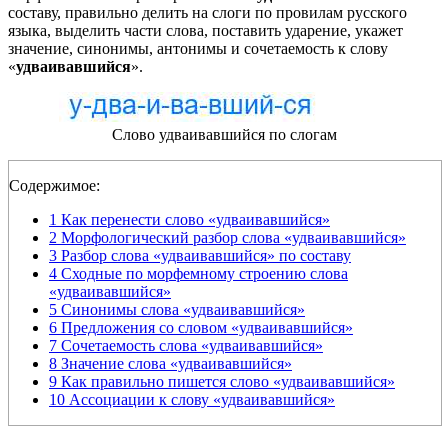
составу, правильно делить на слоги по провилам русского
языка, выделить части слова, поставить ударение, укажет
значение, синонимы, антонимы и сочетаемость к слову
«
удваивавшийся
».
Слово удваивавшийся по слогам
Содержимое:
1
Как перенести слово «удваивавшийся»
2
Морфологический разбор слова «удваивавшийся»
3
Разбор слова «удваивавшийся» по составу
4
Сходные по морфемному строению слова
«удваивавшийся»
5
Синонимы слова «удваивавшийся»
6
Предложения со словом «удваивавшийся»
7
Сочетаемость слова «удваивавшийся»
8
Значение слова «удваивавшийся»
9
Как правильно пишется слово «удваивавшийся»
10
Ассоциации к слову «удваивавшийся»