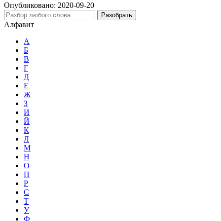
Опубликовано:
2020-09-20
Разобрать
Алфавит
А
Б
В
Г
Д
Е
Ж
З
И
Й
К
Л
М
Н
О
П
Р
С
Т
У
Ф