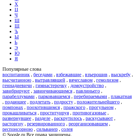
Х
Ц
Ч
Ш
Щ
Ъ
Ы
Ь
Э
Ю
Я
Популярные слова
воспитанник
,
беседами
,
взбежавшие
,
взъерошив
,
выскребу
,
высчитанною
,
вытравлявшей
,
вячеславом
,
гемолизом
,
геннадиевичи
,
гимнастерочку
,
домоустройство
,
завибрируют
,
завинчивающимся
,
павлиньего
,
парабеллумами
,
парковавшемся
,
перебираемыми
,
плакатная
,
подающее
,
подлетать
,
подросту
,
положительнейшего
,
помпонах
,
поохотившимся
,
пражского
,
прогульном
,
прокашливаться
,
проституируя
,
противогазовые
,
развернувшее
,
разделе
,
раскрутилось
,
раскусывают
,
расторгну
,
резервированного
,
реорганизовавшем
,
респонсорною
,
сильванер
,
солея
© Soosle.ru Все права защищены.