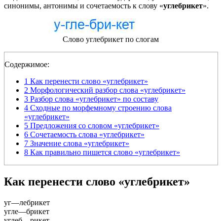
синонимы, антонимы и сочетаемость к слову «
углебрикет
».
Слово углебрикет по слогам
Содержимое:
1
Как перенести слово «углебрикет»
2
Морфологический разбор слова «углебрикет»
3
Разбор слова «углебрикет» по составу
4
Сходные по морфемному строению слова
«углебрикет»
5
Предложения со словом «углебрикет»
6
Сочетаемость слова «углебрикет»
7
Значение слова «углебрикет»
8
Как правильно пишется слово «углебрикет»
Как перенести слово «углебрикет»
уг
—
лебрикет
угле
—
брикет
углеб
—
рикет