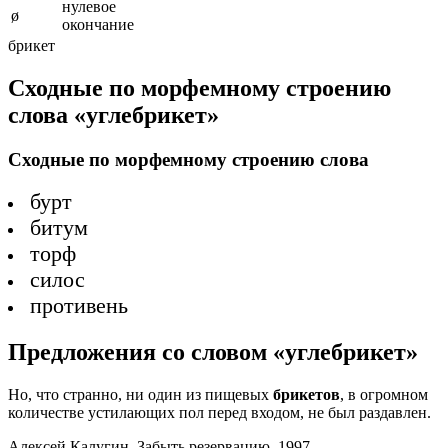
нулевое
ø
окончание
брикет
Сходные по морфемному строению
слова «углебрикет»
Сходные по морфемному строению слова
бурт
битум
торф
силос
противень
Предложения со словом «углебрикет»
Но, что странно, ни один из пищевых
брикетов
, в огромном
количестве устилающих пол перед входом, не был раздавлен.
Алексей Калугин, Забыть резервацию, 1997.