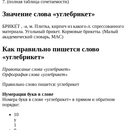
7. (полная таблица сочетаемости)
Значение слова «углебрикет»
БРИКЕ́Т , -а, м. Плитка, кирпич из какого-л. спрессованного
материала. Угольный брикет. Кормовые брикеты. (Малый
академический словарь, МАС)
Как правильно пишется слово
«углебрикет»
Правописание слова «углебрикет»
Орфография слова «углебрикет»
Правильно слово пишется:
углебрикет
Нумерация букв в слове
Номера букв в слове «углебрикет» в прямом и обратном
порядке:
10
у
1