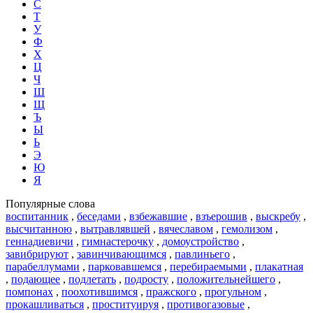
С
Т
У
Ф
Х
Ц
Ч
Ш
Щ
Ъ
Ы
Ь
Э
Ю
Я
Популярные слова
воспитанник
,
беседами
,
взбежавшие
,
взъерошив
,
выскребу
,
высчитанною
,
вытравлявшей
,
вячеславом
,
гемолизом
,
геннадиевичи
,
гимнастерочку
,
домоустройство
,
завибрируют
,
завинчивающимся
,
павлиньего
,
парабеллумами
,
парковавшемся
,
перебираемыми
,
плакатная
,
подающее
,
подлетать
,
подросту
,
положительнейшего
,
помпонах
,
поохотившимся
,
пражского
,
прогульном
,
прокашливаться
,
проституируя
,
противогазовые
,