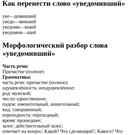
Как перенести слово «уведомивший»
уве
—
домивший
уведо
—
мивший
уведоми
—
вший
уведомив
—
ший
Морфологический разбор слова
«уведомивший»
Часть речи:
Причастие (полное)
Грамматика:
часть речи
: причастие (полное);
одушевлённость
: неодушевлённое;
род
: мужской;
число
: единственное;
падеж
: именительный, винительный;
вид
: совершенный;
переходность
: переходный;
время
: прошедшее;
залог
: действительный залог;
отвечает на вопрос
: Какой? Что сделающий?, Какого? Что