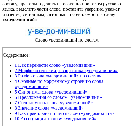
составу, правильно делить на слоги по провилам русского
языка, выделить части слова, поставить ударение, укажет
значение, синонимы, антонимы и сочетаемость к слову
«
уведомивший
».
Слово уведомивший по слогам
Содержимое:
1
Как перенести слово «уведомивший»
2
Морфологический разбор слова «уведомивший»
3
Разбор слова «уведомивший» по составу
4
Сходные по морфемному строению слова
«уведомивший»
5
Синонимы слова «уведомивший»
6
Предложения со словом «уведомивший»
7
Сочетаемость слова «уведомивший»
8
Значение слова «уведомивший»
9
Как правильно пишется слово «уведомивший»
10
Ассоциации к слову «уведомивший»