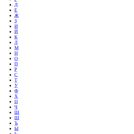
Д
Е
Ж
З
И
Й
К
Л
М
Н
О
П
Р
С
Т
У
Ф
Х
Ц
Ч
Ш
Щ
Ъ
Ы
Ь