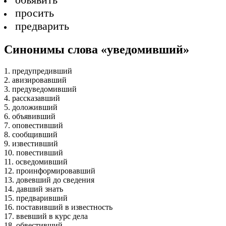
просить
предварить
Синонимы слова «уведомивший»
1. предупредивший
2. авизировавший
3. предуведомивший
4. рассказавший
5. доложивший
6. объявивший
7. оповестивший
8. сообщивший
9. известивший
10. повестивший
11. осведомивший
12. проинформировавший
13. довевший до сведения
14. давший знать
15. предваривший
16. поставивший в известность
17. ввевший в курс дела
18. обвестивший