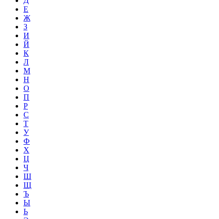
Д
Е
Ж
З
И
Й
К
Л
М
Н
О
П
Р
С
Т
У
Ф
Х
Ц
Ч
Ш
Щ
Ъ
Ы
Ь