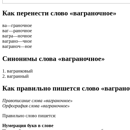
Как перенести слово «ваграночное»
ва
—
граночное
ваг
—
раночное
вагра
—
ночное
ваграно
—
чное
ваграноч
—
ное
Синонимы слова «ваграночное»
1. вагранковый
2. вагранный
Как правильно пишется слово «ваграно
Правописание слова «ваграночное»
Орфография слова «ваграночное»
Правильно слово пишется:
Нумерация букв в слове