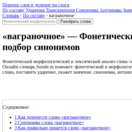
Перенос слов и деление на слоги
По составу
Ударения
Транскрипция
Синонимы
Антонимы
Знач
Словарь
›
По составу
›
ваграночное
Разобрать слова
«ваграночное» — Фонетический
подбор синонимов
Фонетический морфологический и лексический анализ слова «
Онлайн словарь Soosle.ru поможет: фонетический и морфологич
слова, поставить ударение, укажет значение, синонимы, антони
Содержимое:
1
Как перенести слово «ваграночное»
2
Синонимы слова «ваграночное»
3
Как правильно пишется слово «ваграночное»