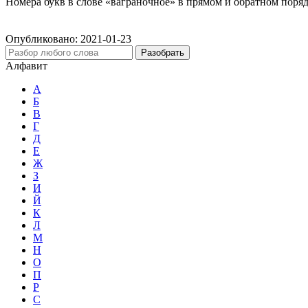
Номера букв в слове «ваграночное» в прямом и обратном поряд
Опубликовано:
2021-01-23
Разобрать
Алфавит
А
Б
В
Г
Д
Е
Ж
З
И
Й
К
Л
М
Н
О
П
Р
С